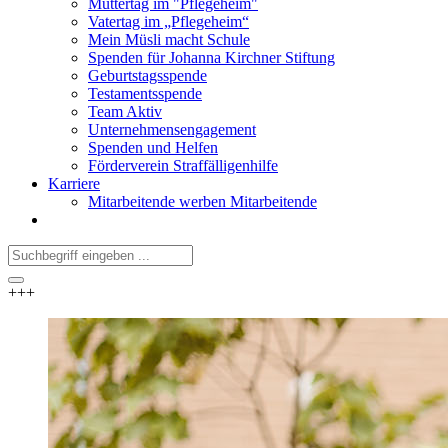
Muttertag im "Pflegeheim"
Vatertag im „Pflegeheim“
Mein Müsli macht Schule
Spenden für Johanna Kirchner Stiftung
Geburtstagsspende
Testamentsspende
Team Aktiv
Unternehmensengagement
Spenden und Helfen
Förderverein Straffälligenhilfe
Karriere
Mitarbeitende werben Mitarbeitende
+++