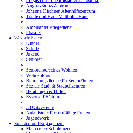
Pflegezentrum Darmstädter Landstraße
August-Stunz-Zentrum
Johanna-Kirchner-Altenhilfezentrum
Traute und Hans Matthöfer-Haus
Ambulanter Pflegedienst
Phase F
Was wir bieten
Kinder
Schule
Jugend
Senioren
Seniorengerechtes Wohnen
WohnenPlus
Betreuungsdienste für Senior*innen
Soziale Stadt & Stadtteilzentren
Beratungen & Hilfen
Essen auf Rädern
33 Ortsvereine
Anlaufstelle für straffällige Frauen
Jugendwerk
Spenden und Engagement
Mein erster Schulranzen