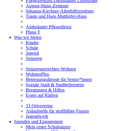
Pflegezentrum Darmstädter Landstraße
August-Stunz-Zentrum
Johanna-Kirchner-Altenhilfezentrum
Traute und Hans Matthöfer-Haus
Ambulanter Pflegedienst
Phase F
Was wir bieten
Kinder
Schule
Jugend
Senioren
Seniorengerechtes Wohnen
WohnenPlus
Betreuungsdienste für Senior*innen
Soziale Stadt & Stadtteilzentren
Beratungen & Hilfen
Essen auf Rädern
33 Ortsvereine
Anlaufstelle für straffällige Frauen
Jugendwerk
Spenden und Engagement
Mein erster Schulranzen