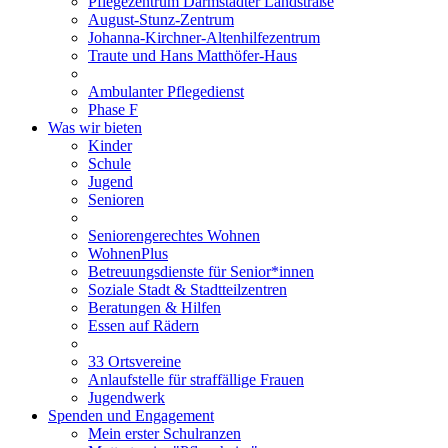
Pflegezentrum Darmstädter Landstraße
August-Stunz-Zentrum
Johanna-Kirchner-Altenhilfezentrum
Traute und Hans Matthöfer-Haus
Ambulanter Pflegedienst
Phase F
Was wir bieten
Kinder
Schule
Jugend
Senioren
Seniorengerechtes Wohnen
WohnenPlus
Betreuungsdienste für Senior*innen
Soziale Stadt & Stadtteilzentren
Beratungen & Hilfen
Essen auf Rädern
33 Ortsvereine
Anlaufstelle für straffällige Frauen
Jugendwerk
Spenden und Engagement
Mein erster Schulranzen