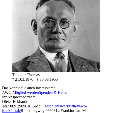
Theodor Thomas
* 21.03.1876 - † 30.08.1955
Das könnte Sie auch interessieren:
AWO:
Mitglied werden
Spenden & Helfen
Ihr Ansprechpartner:
Dieter Eckhardt
Tel.: 069 2989010
E-Mail:
geschichtswerkstatt@awo-
frankfurt.de
Röderbergweg 96
60314 Frankfurt am Main