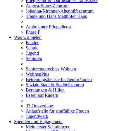
Pflegezentrum Darmstädter Landstraße
August-Stunz-Zentrum
Johanna-Kirchner-Altenhilfezentrum
Traute und Hans Matthöfer-Haus
Ambulanter Pflegedienst
Phase F
Was wir bieten
Kinder
Schule
Jugend
Senioren
Seniorengerechtes Wohnen
WohnenPlus
Betreuungsdienste für Senior*innen
Soziale Stadt & Stadtteilzentren
Beratungen & Hilfen
Essen auf Rädern
33 Ortsvereine
Anlaufstelle für straffällige Frauen
Jugendwerk
Spenden und Engagement
Mein erster Schulranzen