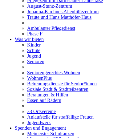
Pflegezentrum Darmstädter Landstraße
August-Stunz-Zentrum
Johanna-Kirchner-Altenhilfezentrum
Traute und Hans Matthöfer-Haus
Ambulanter Pflegedienst
Phase F
Was wir bieten
Kinder
Schule
Jugend
Senioren
Seniorengerechtes Wohnen
WohnenPlus
Betreuungsdienste für Senior*innen
Soziale Stadt & Stadtteilzentren
Beratungen & Hilfen
Essen auf Rädern
33 Ortsvereine
Anlaufstelle für straffällige Frauen
Jugendwerk
Spenden und Engagement
Mein erster Schulranzen