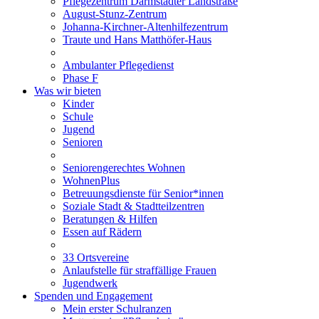
Pflegezentrum Darmstädter Landstraße
August-Stunz-Zentrum
Johanna-Kirchner-Altenhilfezentrum
Traute und Hans Matthöfer-Haus
Ambulanter Pflegedienst
Phase F
Was wir bieten
Kinder
Schule
Jugend
Senioren
Seniorengerechtes Wohnen
WohnenPlus
Betreuungsdienste für Senior*innen
Soziale Stadt & Stadtteilzentren
Beratungen & Hilfen
Essen auf Rädern
33 Ortsvereine
Anlaufstelle für straffällige Frauen
Jugendwerk
Spenden und Engagement
Mein erster Schulranzen