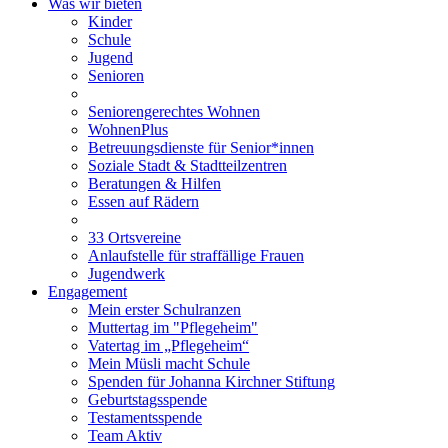
Was wir bieten
Kinder
Schule
Jugend
Senioren
Seniorengerechtes Wohnen
WohnenPlus
Betreuungsdienste für Senior*innen
Soziale Stadt & Stadtteilzentren
Beratungen & Hilfen
Essen auf Rädern
33 Ortsvereine
Anlaufstelle für straffällige Frauen
Jugendwerk
Engagement
Mein erster Schulranzen
Muttertag im "Pflegeheim"
Vatertag im „Pflegeheim“
Mein Müsli macht Schule
Spenden für Johanna Kirchner Stiftung
Geburtstagsspende
Testamentsspende
Team Aktiv