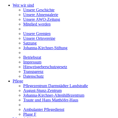
Wer wir sind
Unsere Geschichte
Unsere Ahnengalerie
Unsere AWO-Zeitung
Mitglied werden
Unsere Gremien
Unsere Ortsvereine
Satzung
Johanna-Kirchner-Stiftung
Betriebsrat
Impressum
Hinweisgeberschutzgesetz
Transparenz
Datenschutz
Pflege
Pflegezentrum Darmstädter Landstraße
August-Stunz-Zentrum
Johanna-Kirchner-Altenhilfezentrum
Traute und Hans Matthöfer-Haus
Ambulanter Pflegedienst
Phase F