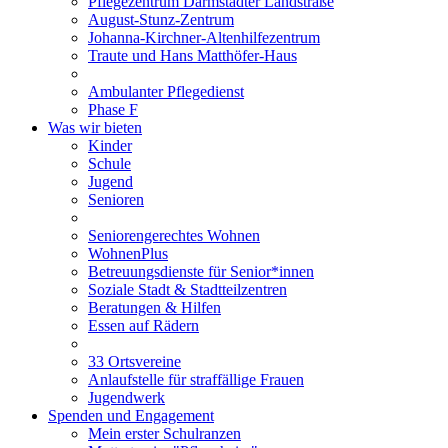
Pflegezentrum Darmstädter Landstraße
August-Stunz-Zentrum
Johanna-Kirchner-Altenhilfezentrum
Traute und Hans Matthöfer-Haus
Ambulanter Pflegedienst
Phase F
Was wir bieten
Kinder
Schule
Jugend
Senioren
Seniorengerechtes Wohnen
WohnenPlus
Betreuungsdienste für Senior*innen
Soziale Stadt & Stadtteilzentren
Beratungen & Hilfen
Essen auf Rädern
33 Ortsvereine
Anlaufstelle für straffällige Frauen
Jugendwerk
Spenden und Engagement
Mein erster Schulranzen