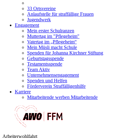
33 Ortsvereine
Anlaufstelle für straffällige Frauen
Jugendwerk
Engagement
Mein erster Schulranzen
Muttertag im "Pflegeheim"
Vatertag im „Pflegeheim“
Mein Müsli macht Schule
Spenden für Johanna Kirchner Stiftung
Geburtstagsspende
Testamentsspende
Team Aktiv
Unternehmensengagement
Spenden und Helfen
Förderverein Straffälligenhilfe
Karriere
Mitarbeitende werben Mitarbeitende
Arbeiterwohlfahrt