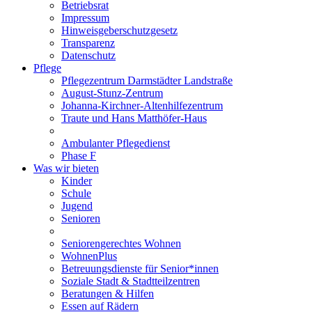
Betriebsrat
Impressum
Hinweisgeberschutzgesetz
Transparenz
Datenschutz
Pflege
Pflegezentrum Darmstädter Landstraße
August-Stunz-Zentrum
Johanna-Kirchner-Altenhilfezentrum
Traute und Hans Matthöfer-Haus
Ambulanter Pflegedienst
Phase F
Was wir bieten
Kinder
Schule
Jugend
Senioren
Seniorengerechtes Wohnen
WohnenPlus
Betreuungsdienste für Senior*innen
Soziale Stadt & Stadtteilzentren
Beratungen & Hilfen
Essen auf Rädern