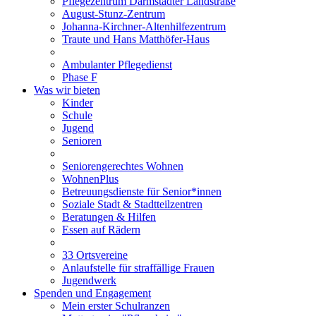
Pflegezentrum Darmstädter Landstraße
August-Stunz-Zentrum
Johanna-Kirchner-Altenhilfezentrum
Traute und Hans Matthöfer-Haus
Ambulanter Pflegedienst
Phase F
Was wir bieten
Kinder
Schule
Jugend
Senioren
Seniorengerechtes Wohnen
WohnenPlus
Betreuungsdienste für Senior*innen
Soziale Stadt & Stadtteilzentren
Beratungen & Hilfen
Essen auf Rädern
33 Ortsvereine
Anlaufstelle für straffällige Frauen
Jugendwerk
Spenden und Engagement
Mein erster Schulranzen