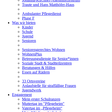
Johanna-Kirchner-Altenhilfezentrum
Traute und Hans Matthöfer-Haus
Ambulanter Pflegedienst
Phase F
Was wir bieten
Kinder
Schule
Jugend
Senioren
Seniorengerechtes Wohnen
WohnenPlus
Betreuungsdienste für Senior*innen
Soziale Stadt & Stadtteilzentren
Beratungen & Hilfen
Essen auf Rädern
33 Ortsvereine
Anlaufstelle für straffällige Frauen
Jugendwerk
Engagement
Mein erster Schulranzen
Muttertag im "Pflegeheim"
Vatertag im „Pflegeheim“