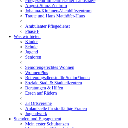
Pflegezentrum Darmstädter Landstraße
August-Stunz-Zentrum
Johanna-Kirchner-Altenhilfezentrum
Traute und Hans Matthöfer-Haus
Ambulanter Pflegedienst
Phase F
Was wir bieten
Kinder
Schule
Jugend
Senioren
Seniorengerechtes Wohnen
WohnenPlus
Betreuungsdienste für Senior*innen
Soziale Stadt & Stadtteilzentren
Beratungen & Hilfen
Essen auf Rädern
33 Ortsvereine
Anlaufstelle für straffällige Frauen
Jugendwerk
Spenden und Engagement
Mein erster Schulranzen