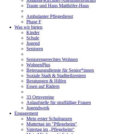
Johanna-Kirchner-Altenhilfezentrum
Traute und Hans Matthöfer-Haus
Ambulanter Pflegedienst
Phase F
Was wir bieten
Kinder
Schule
Jugend
Senioren
Seniorengerechtes Wohnen
WohnenPlus
Betreuungsdienste für Senior*innen
Soziale Stadt & Stadtteilzentren
Beratungen & Hilfen
Essen auf Rädern
33 Ortsvereine
Anlaufstelle für straffällige Frauen
Jugendwerk
Engagement
Mein erster Schulranzen
Muttertag im "Pflegeheim"
Vatertag im „Pflegeheim“