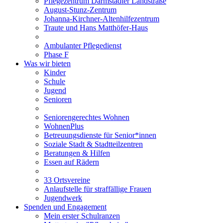
Pflegezentrum Darmstädter Landstraße
August-Stunz-Zentrum
Johanna-Kirchner-Altenhilfezentrum
Traute und Hans Matthöfer-Haus
Ambulanter Pflegedienst
Phase F
Was wir bieten
Kinder
Schule
Jugend
Senioren
Seniorengerechtes Wohnen
WohnenPlus
Betreuungsdienste für Senior*innen
Soziale Stadt & Stadtteilzentren
Beratungen & Hilfen
Essen auf Rädern
33 Ortsvereine
Anlaufstelle für straffällige Frauen
Jugendwerk
Spenden und Engagement
Mein erster Schulranzen