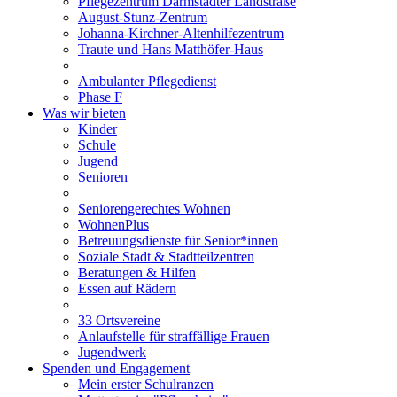
Pflegezentrum Darmstädter Landstraße
August-Stunz-Zentrum
Johanna-Kirchner-Altenhilfezentrum
Traute und Hans Matthöfer-Haus
Ambulanter Pflegedienst
Phase F
Was wir bieten
Kinder
Schule
Jugend
Senioren
Seniorengerechtes Wohnen
WohnenPlus
Betreuungsdienste für Senior*innen
Soziale Stadt & Stadtteilzentren
Beratungen & Hilfen
Essen auf Rädern
33 Ortsvereine
Anlaufstelle für straffällige Frauen
Jugendwerk
Spenden und Engagement
Mein erster Schulranzen