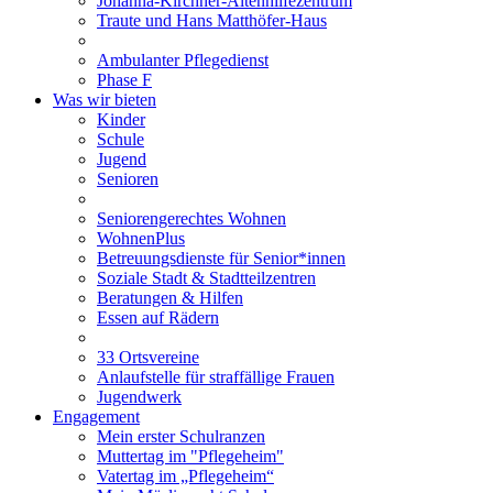
Johanna-Kirchner-Altenhilfezentrum
Traute und Hans Matthöfer-Haus
Ambulanter Pflegedienst
Phase F
Was wir bieten
Kinder
Schule
Jugend
Senioren
Seniorengerechtes Wohnen
WohnenPlus
Betreuungsdienste für Senior*innen
Soziale Stadt & Stadtteilzentren
Beratungen & Hilfen
Essen auf Rädern
33 Ortsvereine
Anlaufstelle für straffällige Frauen
Jugendwerk
Engagement
Mein erster Schulranzen
Muttertag im "Pflegeheim"
Vatertag im „Pflegeheim“