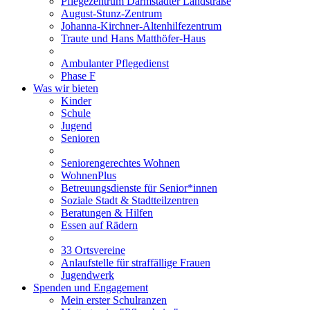
Pflegezentrum Darmstädter Landstraße
August-Stunz-Zentrum
Johanna-Kirchner-Altenhilfezentrum
Traute und Hans Matthöfer-Haus
Ambulanter Pflegedienst
Phase F
Was wir bieten
Kinder
Schule
Jugend
Senioren
Seniorengerechtes Wohnen
WohnenPlus
Betreuungsdienste für Senior*innen
Soziale Stadt & Stadtteilzentren
Beratungen & Hilfen
Essen auf Rädern
33 Ortsvereine
Anlaufstelle für straffällige Frauen
Jugendwerk
Spenden und Engagement
Mein erster Schulranzen