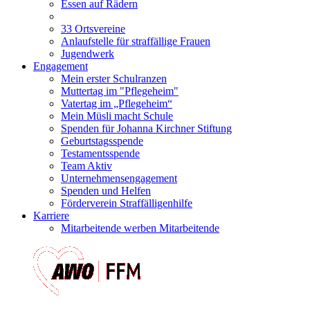
Essen auf Rädern
33 Ortsvereine
Anlaufstelle für straffällige Frauen
Jugendwerk
Engagement
Mein erster Schulranzen
Muttertag im "Pflegeheim"
Vatertag im „Pflegeheim“
Mein Müsli macht Schule
Spenden für Johanna Kirchner Stiftung
Geburtstagsspende
Testamentsspende
Team Aktiv
Unternehmensengagement
Spenden und Helfen
Förderverein Straffälligenhilfe
Karriere
Mitarbeitende werben Mitarbeitende