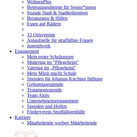
WohnenPlus
Betreuungsdienste für Senior*innen
Soziale Stadt & Stadtteilzentren
Beratungen & Hilfen
Essen auf Rädern
33 Ortsvereine
Anlaufstelle für straffällige Frauen
Jugendwerk
Engagement
Mein erster Schulranzen
Muttertag im "Pflegeheim"
Vatertag im „Pflegeheim“
Mein Müsli macht Schule
Spenden für Johanna Kirchner Stiftung
Geburtstagsspende
Testamentsspende
Team Aktiv
Unternehmensengagement
Spenden und Helfen
Förderverein Straffälligenhilfe
Karriere
Mitarbeitende werben Mitarbeitende