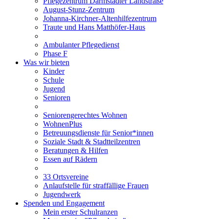
Pflegezentrum Darmstädter Landstraße
August-Stunz-Zentrum
Johanna-Kirchner-Altenhilfezentrum
Traute und Hans Matthöfer-Haus
Ambulanter Pflegedienst
Phase F
Was wir bieten
Kinder
Schule
Jugend
Senioren
Seniorengerechtes Wohnen
WohnenPlus
Betreuungsdienste für Senior*innen
Soziale Stadt & Stadtteilzentren
Beratungen & Hilfen
Essen auf Rädern
33 Ortsvereine
Anlaufstelle für straffällige Frauen
Jugendwerk
Spenden und Engagement
Mein erster Schulranzen