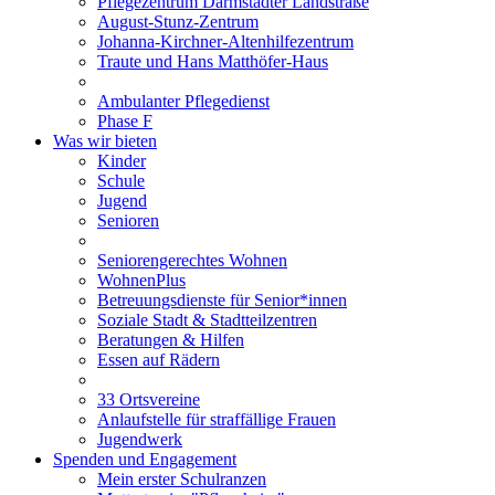
Pflegezentrum Darmstädter Landstraße
August-Stunz-Zentrum
Johanna-Kirchner-Altenhilfezentrum
Traute und Hans Matthöfer-Haus
Ambulanter Pflegedienst
Phase F
Was wir bieten
Kinder
Schule
Jugend
Senioren
Seniorengerechtes Wohnen
WohnenPlus
Betreuungsdienste für Senior*innen
Soziale Stadt & Stadtteilzentren
Beratungen & Hilfen
Essen auf Rädern
33 Ortsvereine
Anlaufstelle für straffällige Frauen
Jugendwerk
Spenden und Engagement
Mein erster Schulranzen