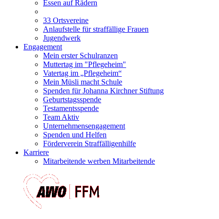
Essen auf Rädern
33 Ortsvereine
Anlaufstelle für straffällige Frauen
Jugendwerk
Engagement
Mein erster Schulranzen
Muttertag im "Pflegeheim"
Vatertag im „Pflegeheim“
Mein Müsli macht Schule
Spenden für Johanna Kirchner Stiftung
Geburtstagsspende
Testamentsspende
Team Aktiv
Unternehmensengagement
Spenden und Helfen
Förderverein Straffälligenhilfe
Karriere
Mitarbeitende werben Mitarbeitende