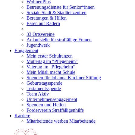
WohnenPlus
Betreuungsdienste für Senior*innen
Soziale Stadt & Stadtteilzentren
Beratungen & Hilfen
Essen auf Rädern
33 Ortsvereine
Anlaufstelle für straffällige Frauen
Jugendwerk
Engagement
Mein erster Schulranzen
Muttertag im "Pflegeheim"
Vatertag im „Pflegeheim“
Mein Müsli macht Schule
Spenden für Johanna Kirchner Stiftung
Geburtstagsspende
Testamentsspende
Team Aktiv
Unternehmensengagement
Spenden und Helfen
Förderverein Straffälligenhilfe
Karriere
Mitarbeitende werben Mitarbeitende