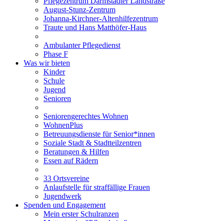
Pflegezentrum Darmstädter Landstraße
August-Stunz-Zentrum
Johanna-Kirchner-Altenhilfezentrum
Traute und Hans Matthöfer-Haus
Ambulanter Pflegedienst
Phase F
Was wir bieten
Kinder
Schule
Jugend
Senioren
Seniorengerechtes Wohnen
WohnenPlus
Betreuungsdienste für Senior*innen
Soziale Stadt & Stadtteilzentren
Beratungen & Hilfen
Essen auf Rädern
33 Ortsvereine
Anlaufstelle für straffällige Frauen
Jugendwerk
Spenden und Engagement
Mein erster Schulranzen