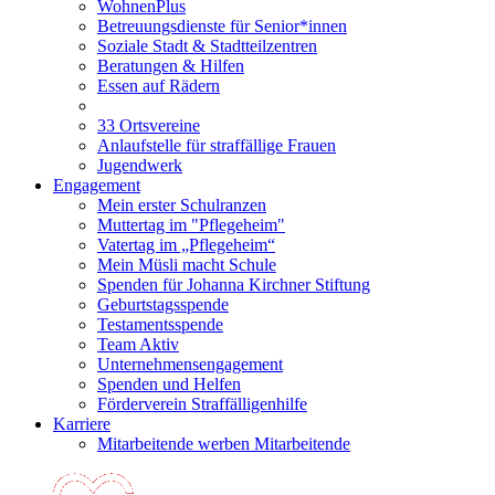
WohnenPlus
Betreuungsdienste für Senior*innen
Soziale Stadt & Stadtteilzentren
Beratungen & Hilfen
Essen auf Rädern
33 Ortsvereine
Anlaufstelle für straffällige Frauen
Jugendwerk
Engagement
Mein erster Schulranzen
Muttertag im "Pflegeheim"
Vatertag im „Pflegeheim“
Mein Müsli macht Schule
Spenden für Johanna Kirchner Stiftung
Geburtstagsspende
Testamentsspende
Team Aktiv
Unternehmensengagement
Spenden und Helfen
Förderverein Straffälligenhilfe
Karriere
Mitarbeitende werben Mitarbeitende