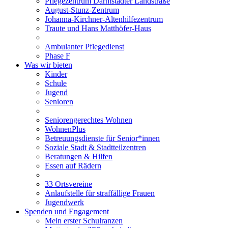
Pflegezentrum Darmstädter Landstraße
August-Stunz-Zentrum
Johanna-Kirchner-Altenhilfezentrum
Traute und Hans Matthöfer-Haus
Ambulanter Pflegedienst
Phase F
Was wir bieten
Kinder
Schule
Jugend
Senioren
Seniorengerechtes Wohnen
WohnenPlus
Betreuungsdienste für Senior*innen
Soziale Stadt & Stadtteilzentren
Beratungen & Hilfen
Essen auf Rädern
33 Ortsvereine
Anlaufstelle für straffällige Frauen
Jugendwerk
Spenden und Engagement
Mein erster Schulranzen