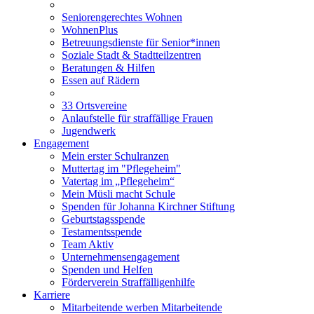
Seniorengerechtes Wohnen
WohnenPlus
Betreuungsdienste für Senior*innen
Soziale Stadt & Stadtteilzentren
Beratungen & Hilfen
Essen auf Rädern
33 Ortsvereine
Anlaufstelle für straffällige Frauen
Jugendwerk
Engagement
Mein erster Schulranzen
Muttertag im "Pflegeheim"
Vatertag im „Pflegeheim“
Mein Müsli macht Schule
Spenden für Johanna Kirchner Stiftung
Geburtstagsspende
Testamentsspende
Team Aktiv
Unternehmensengagement
Spenden und Helfen
Förderverein Straffälligenhilfe
Karriere
Mitarbeitende werben Mitarbeitende