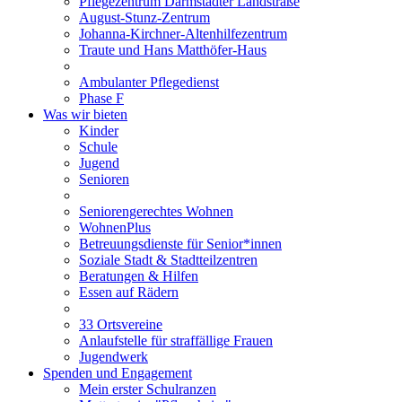
Pflegezentrum Darmstädter Landstraße
August-Stunz-Zentrum
Johanna-Kirchner-Altenhilfezentrum
Traute und Hans Matthöfer-Haus
Ambulanter Pflegedienst
Phase F
Was wir bieten
Kinder
Schule
Jugend
Senioren
Seniorengerechtes Wohnen
WohnenPlus
Betreuungsdienste für Senior*innen
Soziale Stadt & Stadtteilzentren
Beratungen & Hilfen
Essen auf Rädern
33 Ortsvereine
Anlaufstelle für straffällige Frauen
Jugendwerk
Spenden und Engagement
Mein erster Schulranzen