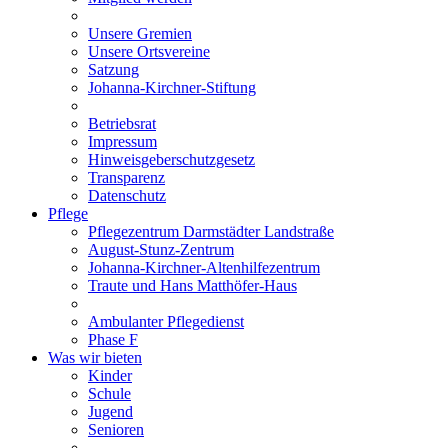
Unsere Gremien
Unsere Ortsvereine
Satzung
Johanna-Kirchner-Stiftung
Betriebsrat
Impressum
Hinweisgeberschutzgesetz
Transparenz
Datenschutz
Pflege
Pflegezentrum Darmstädter Landstraße
August-Stunz-Zentrum
Johanna-Kirchner-Altenhilfezentrum
Traute und Hans Matthöfer-Haus
Ambulanter Pflegedienst
Phase F
Was wir bieten
Kinder
Schule
Jugend
Senioren