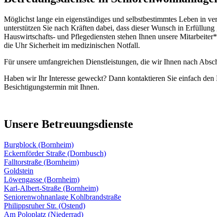
Möglichst lange ein eigenständiges und selbstbestimmtes Leben in v
unterstützen Sie nach Kräften dabei, dass dieser Wunsch in Erfüllun
Hauswirtschafts- und Pflegediensten stehen Ihnen unsere Mitarbeiter*
die Uhr Sicherheit im medizinischen Notfall.
Für unsere umfangreichen Dienstleistungen, die wir Ihnen nach Absch
Haben wir Ihr Interesse geweckt? Dann kontaktieren Sie einfach den
Besichtigungstermin mit Ihnen.
Unsere Betreuungsdienste
Burgblock (Bornheim)
Eckernförder Straße (Dornbusch)
Falltorstraße (Bornheim)
Goldstein
Löwengasse (Bornheim)
Karl-Albert-Straße (Bornheim)
Seniorenwohnanlage Kohlbrandstraße
Philippsruher Str. (Ostend)
Am Poloplatz (Niederrad)