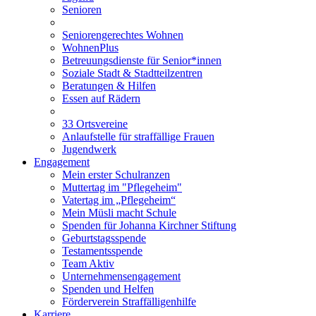
Senioren
Seniorengerechtes Wohnen
WohnenPlus
Betreuungsdienste für Senior*innen
Soziale Stadt & Stadtteilzentren
Beratungen & Hilfen
Essen auf Rädern
33 Ortsvereine
Anlaufstelle für straffällige Frauen
Jugendwerk
Engagement
Mein erster Schulranzen
Muttertag im "Pflegeheim"
Vatertag im „Pflegeheim“
Mein Müsli macht Schule
Spenden für Johanna Kirchner Stiftung
Geburtstagsspende
Testamentsspende
Team Aktiv
Unternehmensengagement
Spenden und Helfen
Förderverein Straffälligenhilfe
Karriere