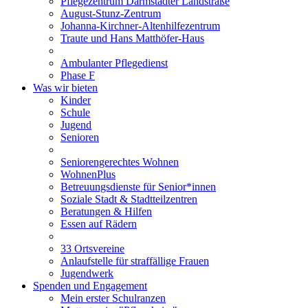
Pflegezentrum Darmstädter Landstraße
August-Stunz-Zentrum
Johanna-Kirchner-Altenhilfezentrum
Traute und Hans Matthöfer-Haus
Ambulanter Pflegedienst
Phase F
Was wir bieten
Kinder
Schule
Jugend
Senioren
Seniorengerechtes Wohnen
WohnenPlus
Betreuungsdienste für Senior*innen
Soziale Stadt & Stadtteilzentren
Beratungen & Hilfen
Essen auf Rädern
33 Ortsvereine
Anlaufstelle für straffällige Frauen
Jugendwerk
Spenden und Engagement
Mein erster Schulranzen