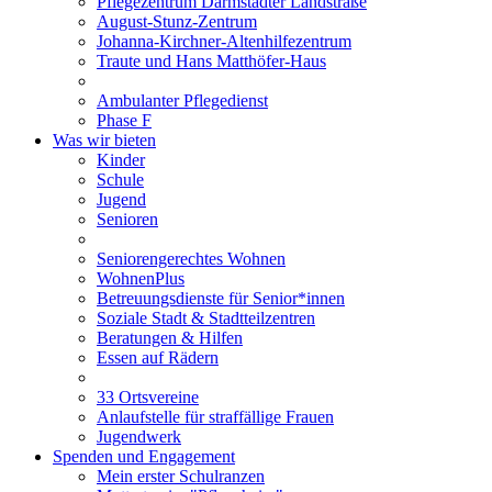
Pflegezentrum Darmstädter Landstraße
August-Stunz-Zentrum
Johanna-Kirchner-Altenhilfezentrum
Traute und Hans Matthöfer-Haus
Ambulanter Pflegedienst
Phase F
Was wir bieten
Kinder
Schule
Jugend
Senioren
Seniorengerechtes Wohnen
WohnenPlus
Betreuungsdienste für Senior*innen
Soziale Stadt & Stadtteilzentren
Beratungen & Hilfen
Essen auf Rädern
33 Ortsvereine
Anlaufstelle für straffällige Frauen
Jugendwerk
Spenden und Engagement
Mein erster Schulranzen