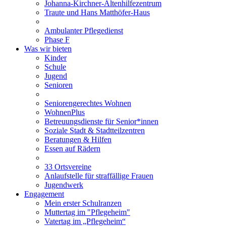
Johanna-Kirchner-Altenhilfezentrum
Traute und Hans Matthöfer-Haus
Ambulanter Pflegedienst
Phase F
Was wir bieten
Kinder
Schule
Jugend
Senioren
Seniorengerechtes Wohnen
WohnenPlus
Betreuungsdienste für Senior*innen
Soziale Stadt & Stadtteilzentren
Beratungen & Hilfen
Essen auf Rädern
33 Ortsvereine
Anlaufstelle für straffällige Frauen
Jugendwerk
Engagement
Mein erster Schulranzen
Muttertag im "Pflegeheim"
Vatertag im „Pflegeheim“