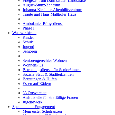
Pflegezentrum Darmstädter Landstraße
August-Stunz-Zentrum
Johanna-Kirchner-Altenhilfezentrum
Traute und Hans Matthöfer-Haus
Ambulanter Pflegedienst
Phase F
Was wir bieten
Kinder
Schule
Jugend
Senioren
Seniorengerechtes Wohnen
WohnenPlus
Betreuungsdienste für Senior*innen
Soziale Stadt & Stadtteilzentren
Beratungen & Hilfen
Essen auf Rädern
33 Ortsvereine
Anlaufstelle für straffällige Frauen
Jugendwerk
Spenden und Engagement
Mein erster Schulranzen