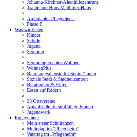
Johanna-Kirchner-Altenhilfezentrum
Traute und Hans Matthöfer-Haus
Ambulanter Pflegedienst
Phase F
Was wir bieten
Kinder
Schule
Jugend
Senioren
Seniorengerechtes Wohnen
WohnenPlus
Betreuungsdienste für Senior*innen
Soziale Stadt & Stadtteilzentren
Beratungen & Hilfen
Essen auf Rädern
33 Ortsvereine
Anlaufstelle für straffällige Frauen
Jugendwerk
Engagement
Mein erster Schulranzen
Muttertag im "Pflegeheim"
Vatertag im „Pflegeheim“