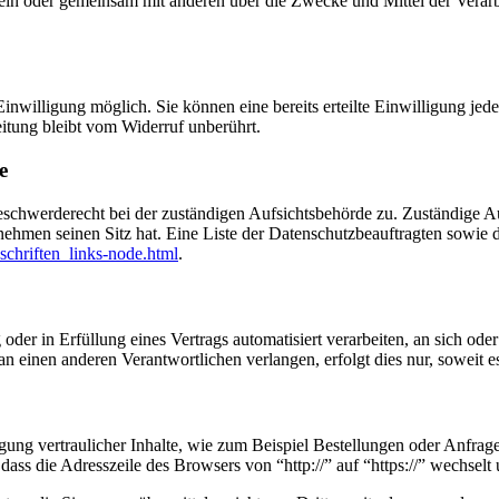
ie allein oder gemeinsam mit anderen über die Zwecke und Mittel der V
nwilligung möglich. Sie können eine bereits erteilte Einwilligung jede
itung bleibt vom Widerruf unberührt.
e
eschwerderecht bei der zuständigen Aufsichtsbehörde zu. Zuständige Au
nehmen seinen Sitz hat. Eine Liste der Datenschutzbeauftragten sow
schriften_links-node.html
.
oder in Erfüllung eines Vertrags automatisiert verarbeiten, an sich od
n einen anderen Verantwortlichen verlangen, erfolgt dies nur, soweit e
ung vertraulicher Inhalte, wie zum Beispiel Bestellungen oder Anfrage
dass die Adresszeile des Browsers von “http://” auf “https://” wechsel