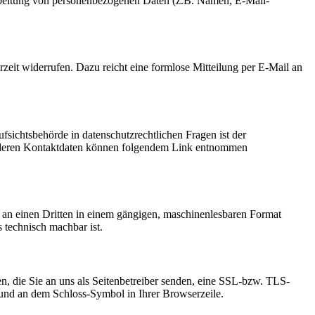
erarbeitung von personenbezogenen Daten (z.B. Namen, E-Mail-
rzeit widerrufen. Dazu reicht eine formlose Mitteilung per E-Mail an
fsichtsbehörde in datenschutzrechtlichen Fragen ist der
ie deren Kontaktdaten können folgendem Link entnommen
er an einen Dritten in einem gängigen, maschinenlesbaren Format
s technisch machbar ist.
n, die Sie an uns als Seitenbetreiber senden, eine SSL-bzw. TLS-
t und an dem Schloss-Symbol in Ihrer Browserzeile.