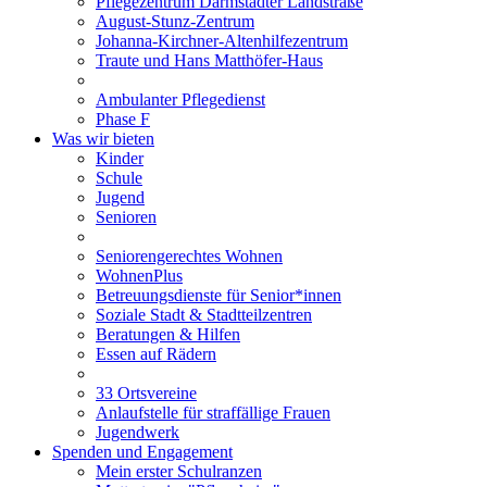
Pflegezentrum Darmstädter Landstraße
August-Stunz-Zentrum
Johanna-Kirchner-Altenhilfezentrum
Traute und Hans Matthöfer-Haus
Ambulanter Pflegedienst
Phase F
Was wir bieten
Kinder
Schule
Jugend
Senioren
Seniorengerechtes Wohnen
WohnenPlus
Betreuungsdienste für Senior*innen
Soziale Stadt & Stadtteilzentren
Beratungen & Hilfen
Essen auf Rädern
33 Ortsvereine
Anlaufstelle für straffällige Frauen
Jugendwerk
Spenden und Engagement
Mein erster Schulranzen