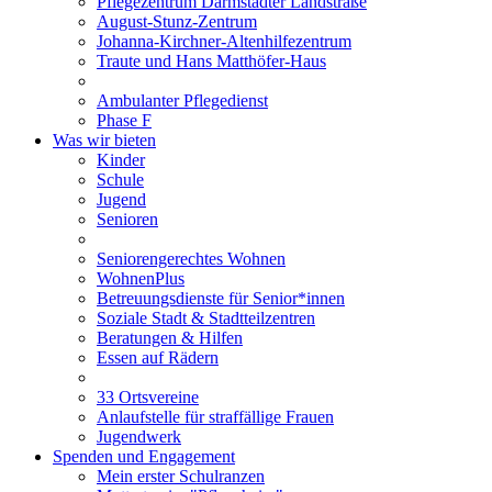
Pflegezentrum Darmstädter Landstraße
August-Stunz-Zentrum
Johanna-Kirchner-Altenhilfezentrum
Traute und Hans Matthöfer-Haus
Ambulanter Pflegedienst
Phase F
Was wir bieten
Kinder
Schule
Jugend
Senioren
Seniorengerechtes Wohnen
WohnenPlus
Betreuungsdienste für Senior*innen
Soziale Stadt & Stadtteilzentren
Beratungen & Hilfen
Essen auf Rädern
33 Ortsvereine
Anlaufstelle für straffällige Frauen
Jugendwerk
Spenden und Engagement
Mein erster Schulranzen