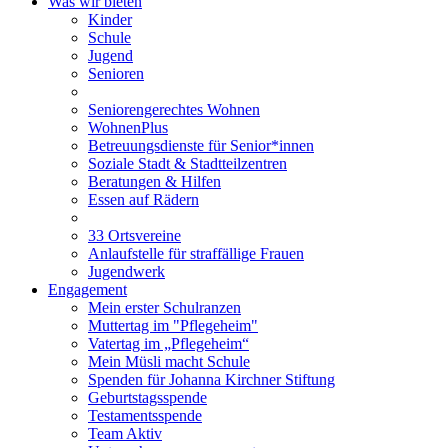
Was wir bieten
Kinder
Schule
Jugend
Senioren
Seniorengerechtes Wohnen
WohnenPlus
Betreuungsdienste für Senior*innen
Soziale Stadt & Stadtteilzentren
Beratungen & Hilfen
Essen auf Rädern
33 Ortsvereine
Anlaufstelle für straffällige Frauen
Jugendwerk
Engagement
Mein erster Schulranzen
Muttertag im "Pflegeheim"
Vatertag im „Pflegeheim“
Mein Müsli macht Schule
Spenden für Johanna Kirchner Stiftung
Geburtstagsspende
Testamentsspende
Team Aktiv