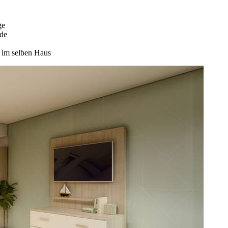
ge
nde
im selben Haus