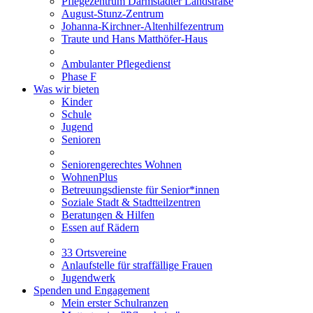
Pflegezentrum Darmstädter Landstraße
August-Stunz-Zentrum
Johanna-Kirchner-Altenhilfezentrum
Traute und Hans Matthöfer-Haus
Ambulanter Pflegedienst
Phase F
Was wir bieten
Kinder
Schule
Jugend
Senioren
Seniorengerechtes Wohnen
WohnenPlus
Betreuungsdienste für Senior*innen
Soziale Stadt & Stadtteilzentren
Beratungen & Hilfen
Essen auf Rädern
33 Ortsvereine
Anlaufstelle für straffällige Frauen
Jugendwerk
Spenden und Engagement
Mein erster Schulranzen