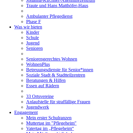
Johanna-Kirchner-Altenhilfezentrum
Traute und Hans Matthöfer-Haus
Ambulanter Pflegedienst
Phase F
Was wir bieten
Kinder
Schule
Jugend
Senioren
Seniorengerechtes Wohnen
WohnenPlus
Betreuungsdienste für Senior*innen
Soziale Stadt & Stadtteilzentren
Beratungen & Hilfen
Essen auf Rädern
33 Ortsvereine
Anlaufstelle für straffällige Frauen
Jugendwerk
Engagement
Mein erster Schulranzen
Muttertag im "Pflegeheim"
Vatertag im „Pflegeheim“