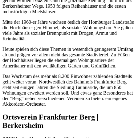
gebaut worden.1948 entstand die „bizonale Siedlung“ nördlich des
Berkersheimer Wegs. 1953 folgten Reihenhäuser und die ersten
mehrstöckigen Mietshäuser.
Mitte der 1960-er Jahre wuchsen östlich der Homburger Landstraße
die Hochhäuser gen Himmel, als sozialer Wohnungsbau. Sie galten
viele Jahre als sozialer Brennpunkt mit Drogen, Armut und
Kriminalität.
Heute spielen sich diese Themen in wesentlich geringerem Umfang
ab und prägen vor allem nicht das gesamte Stadtviertel. Zu Füßen
der Hochhäuser liegen die ehemaligen Wohnquartiere der
Amerikaner mit den weitläufigen Gärten und Grünflächen.
Das Wachstum des mehr als 8.200 Einwohner zählenden Stadtteils
geht weiter voran. Nordwestlich des Bahnhofs Frankfurter Berg
steht seit einigen Jahren die Siedlung Taunusside, die um 850
Wohnungen erweitert werden soll. Und etwas ganz Besonderes hat
der "Berg" neben verschiedenen Vereinen zu bieten: ein eigenes
Akkordeon-Orchester.
Ortsverein Frankfurter Berg |
Berkersheim