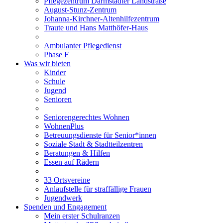
Pflegezentrum Darmstädter Landstraße
August-Stunz-Zentrum
Johanna-Kirchner-Altenhilfezentrum
Traute und Hans Matthöfer-Haus
Ambulanter Pflegedienst
Phase F
Was wir bieten
Kinder
Schule
Jugend
Senioren
Seniorengerechtes Wohnen
WohnenPlus
Betreuungsdienste für Senior*innen
Soziale Stadt & Stadtteilzentren
Beratungen & Hilfen
Essen auf Rädern
33 Ortsvereine
Anlaufstelle für straffällige Frauen
Jugendwerk
Spenden und Engagement
Mein erster Schulranzen