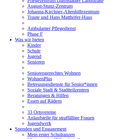
Pflegezentrum Darmstädter Landstraße
August-Stunz-Zentrum
Johanna-Kirchner-Altenhilfezentrum
Traute und Hans Matthöfer-Haus
Ambulanter Pflegedienst
Phase F
Was wir bieten
Kinder
Schule
Jugend
Senioren
Seniorengerechtes Wohnen
WohnenPlus
Betreuungsdienste für Senior*innen
Soziale Stadt & Stadtteilzentren
Beratungen & Hilfen
Essen auf Rädern
33 Ortsvereine
Anlaufstelle für straffällige Frauen
Jugendwerk
Spenden und Engagement
Mein erster Schulranzen