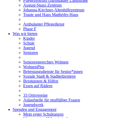
Pflegezentrum Darmstädter Landstraße
August-Stunz-Zentrum
Johanna-Kirchner-Altenhilfezentrum
Traute und Hans Matthöfer-Haus
Ambulanter Pflegedienst
Phase F
Was wir bieten
Kinder
Schule
Jugend
Senioren
Seniorengerechtes Wohnen
WohnenPlus
Betreuungsdienste für Senior*innen
Soziale Stadt & Stadtteilzentren
Beratungen & Hilfen
Essen auf Rädern
33 Ortsvereine
Anlaufstelle für straffällige Frauen
Jugendwerk
Spenden und Engagement
Mein erster Schulranzen