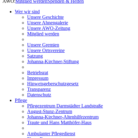
AWO:
Mitglied werden
Spenden & Helfen
Wer wir sind
Unsere Geschichte
Unsere Ahnengalerie
Unsere AWO-Zeitung
Mitglied werden
Unsere Gremien
Unsere Ortsvereine
Satzung
Johanna-Kirchner-Stiftung
Betriebsrat
Impressum
Hinweisgeberschutzgesetz
Transparenz
Datenschutz
Pflege
Pflegezentrum Darmstädter Landstraße
August-Stunz-Zentrum
Johanna-Kirchner-Altenhilfezentrum
Traute und Hans Matthöfer-Haus
Ambulanter Pflegedienst