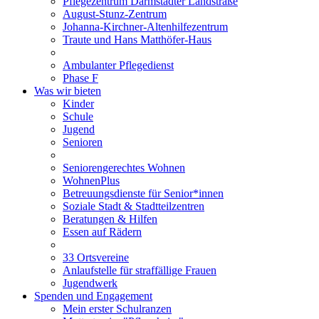
Pflegezentrum Darmstädter Landstraße
August-Stunz-Zentrum
Johanna-Kirchner-Altenhilfezentrum
Traute und Hans Matthöfer-Haus
Ambulanter Pflegedienst
Phase F
Was wir bieten
Kinder
Schule
Jugend
Senioren
Seniorengerechtes Wohnen
WohnenPlus
Betreuungsdienste für Senior*innen
Soziale Stadt & Stadtteilzentren
Beratungen & Hilfen
Essen auf Rädern
33 Ortsvereine
Anlaufstelle für straffällige Frauen
Jugendwerk
Spenden und Engagement
Mein erster Schulranzen