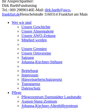
Ihr Ansprechpartner:
Dirk Barth
Fundraising
Tel.: 069 29890146
E-Mail:
dirk.barth@awo-
frankfurt.de
Henschelstraße 11
60314 Frankfurt am Main
Wer wir sind
Unsere Geschichte
Unsere Ahnengalerie
Unsere AWO-Zeitung
Mitglied werden
Unsere Gremien
Unsere Ortsvereine
Satzung
Johanna-Kirchner-Stiftung
Betriebsrat
Impressum
Hinweisgeberschutzgesetz
Transparenz
Datenschutz
Pflege
Pflegezentrum Darmstädter Landstraße
August-Stunz-Zentrum
Johanna-Kirchner-Altenhilfezentrum