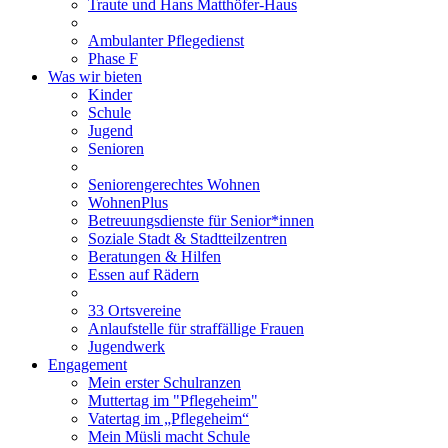
Traute und Hans Matthöfer-Haus
Ambulanter Pflegedienst
Phase F
Was wir bieten
Kinder
Schule
Jugend
Senioren
Seniorengerechtes Wohnen
WohnenPlus
Betreuungsdienste für Senior*innen
Soziale Stadt & Stadtteilzentren
Beratungen & Hilfen
Essen auf Rädern
33 Ortsvereine
Anlaufstelle für straffällige Frauen
Jugendwerk
Engagement
Mein erster Schulranzen
Muttertag im "Pflegeheim"
Vatertag im „Pflegeheim“
Mein Müsli macht Schule