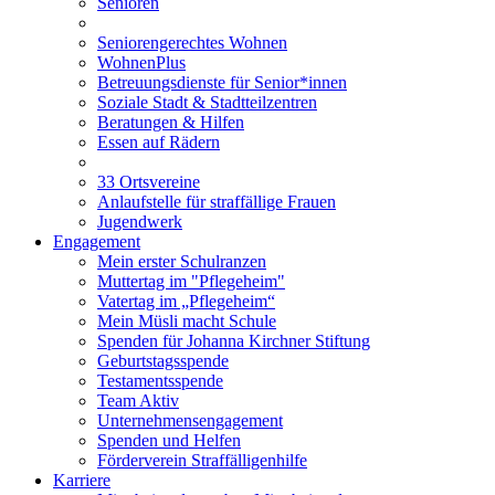
Senioren
Seniorengerechtes Wohnen
WohnenPlus
Betreuungsdienste für Senior*innen
Soziale Stadt & Stadtteilzentren
Beratungen & Hilfen
Essen auf Rädern
33 Ortsvereine
Anlaufstelle für straffällige Frauen
Jugendwerk
Engagement
Mein erster Schulranzen
Muttertag im "Pflegeheim"
Vatertag im „Pflegeheim“
Mein Müsli macht Schule
Spenden für Johanna Kirchner Stiftung
Geburtstagsspende
Testamentsspende
Team Aktiv
Unternehmensengagement
Spenden und Helfen
Förderverein Straffälligenhilfe
Karriere