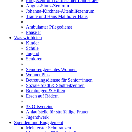
Pflegezentrum Darmstädter Landstraße
August-Stunz-Zentrum
Johanna-Kirchner-Altenhilfezentrum
Traute und Hans Matthöfer-Haus
Ambulanter Pflegedienst
Phase F
Was wir bieten
Kinder
Schule
Jugend
Senioren
Seniorengerechtes Wohnen
WohnenPlus
Betreuungsdienste für Senior*innen
Soziale Stadt & Stadtteilzentren
Beratungen & Hilfen
Essen auf Rädern
33 Ortsvereine
Anlaufstelle für straffällige Frauen
Jugendwerk
Spenden und Engagement
Mein erster Schulranzen