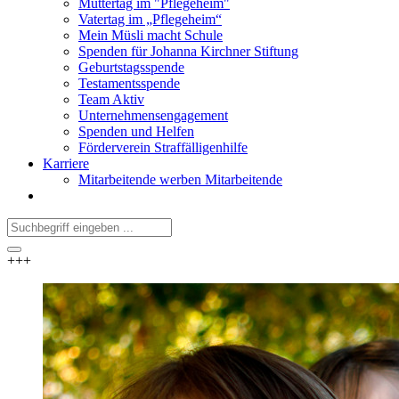
Muttertag im "Pflegeheim"
Vatertag im „Pflegeheim“
Mein Müsli macht Schule
Spenden für Johanna Kirchner Stiftung
Geburtstagsspende
Testamentsspende
Team Aktiv
Unternehmensengagement
Spenden und Helfen
Förderverein Straffälligenhilfe
Karriere
Mitarbeitende werben Mitarbeitende
+++