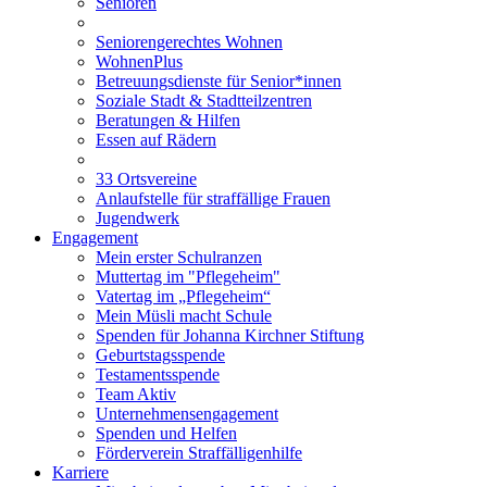
Senioren
Seniorengerechtes Wohnen
WohnenPlus
Betreuungsdienste für Senior*innen
Soziale Stadt & Stadtteilzentren
Beratungen & Hilfen
Essen auf Rädern
33 Ortsvereine
Anlaufstelle für straffällige Frauen
Jugendwerk
Engagement
Mein erster Schulranzen
Muttertag im "Pflegeheim"
Vatertag im „Pflegeheim“
Mein Müsli macht Schule
Spenden für Johanna Kirchner Stiftung
Geburtstagsspende
Testamentsspende
Team Aktiv
Unternehmensengagement
Spenden und Helfen
Förderverein Straffälligenhilfe
Karriere