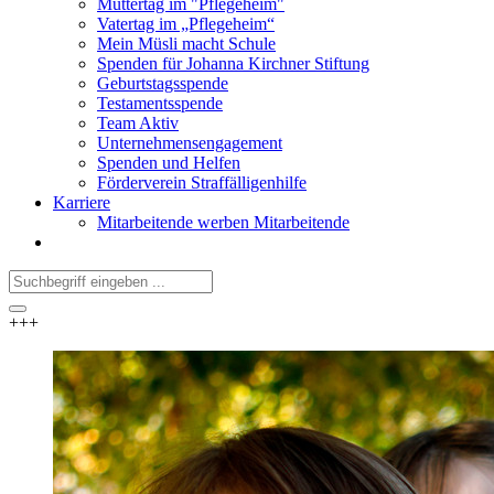
Muttertag im "Pflegeheim"
Vatertag im „Pflegeheim“
Mein Müsli macht Schule
Spenden für Johanna Kirchner Stiftung
Geburtstagsspende
Testamentsspende
Team Aktiv
Unternehmensengagement
Spenden und Helfen
Förderverein Straffälligenhilfe
Karriere
Mitarbeitende werben Mitarbeitende
+++