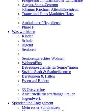
Pflegezentrum Darmstädter Landstraße
August-Stunz-Zentrum
Johanna-Kirchner-Altenhilfezentrum
Traute und Hans Matthöfer-Haus
Ambulanter Pflegedienst
Phase F
Was wir bieten
Kinder
Schule
Jugend
Senioren
Seniorengerechtes Wohnen
WohnenPlus
Betreuungsdienste für Senior*innen
Soziale Stadt & Stadtteilzentren
Beratungen & Hilfen
Essen auf Rädern
33 Ortsvereine
Anlaufstelle für straffällige Frauen
Jugendwerk
Spenden und Engagement
Mein erster Schulranzen