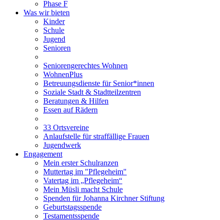
Phase F
Was wir bieten
Kinder
Schule
Jugend
Senioren
Seniorengerechtes Wohnen
WohnenPlus
Betreuungsdienste für Senior*innen
Soziale Stadt & Stadtteilzentren
Beratungen & Hilfen
Essen auf Rädern
33 Ortsvereine
Anlaufstelle für straffällige Frauen
Jugendwerk
Engagement
Mein erster Schulranzen
Muttertag im "Pflegeheim"
Vatertag im „Pflegeheim“
Mein Müsli macht Schule
Spenden für Johanna Kirchner Stiftung
Geburtstagsspende
Testamentsspende