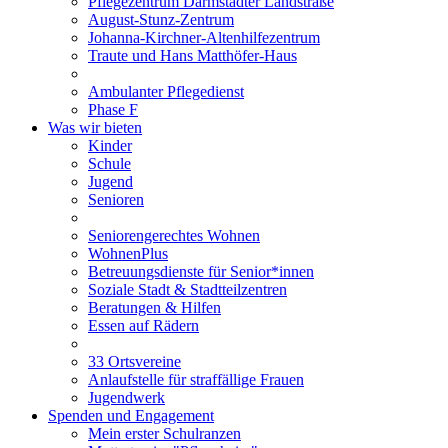
Pflegezentrum Darmstädter Landstraße
August-Stunz-Zentrum
Johanna-Kirchner-Altenhilfezentrum
Traute und Hans Matthöfer-Haus
Ambulanter Pflegedienst
Phase F
Was wir bieten
Kinder
Schule
Jugend
Senioren
Seniorengerechtes Wohnen
WohnenPlus
Betreuungsdienste für Senior*innen
Soziale Stadt & Stadtteilzentren
Beratungen & Hilfen
Essen auf Rädern
33 Ortsvereine
Anlaufstelle für straffällige Frauen
Jugendwerk
Spenden und Engagement
Mein erster Schulranzen