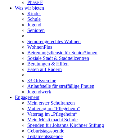
Phase F
Was wir bieten
Kinder
Schule
Jugend
Senioren
Seniorengerechtes Wohnen
WohnenPlus
Betreuungsdienste für Senior*innen
Soziale Stadt & Stadtteilzentren
Beratungen & Hilfen
Essen auf Rädern
33 Ortsvereine
Anlaufstelle für straffällige Frauen
Jugendwerk
Engagement
Mein erster Schulranzen
Muttertag im "Pflegeheim"
Vatertag im „Pflegeheim“
Mein Müsli macht Schule
Spenden für Johanna Kirchner Stiftung
Geburtstagsspende
Testamentsspende