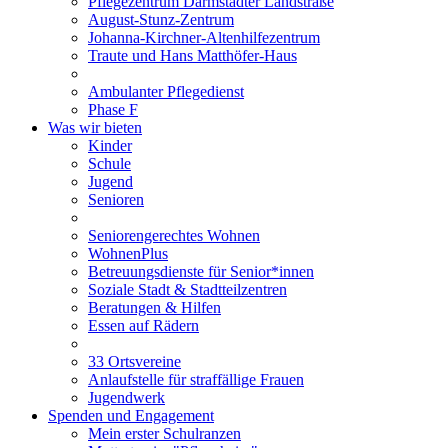
Pflegezentrum Darmstädter Landstraße
August-Stunz-Zentrum
Johanna-Kirchner-Altenhilfezentrum
Traute und Hans Matthöfer-Haus
Ambulanter Pflegedienst
Phase F
Was wir bieten
Kinder
Schule
Jugend
Senioren
Seniorengerechtes Wohnen
WohnenPlus
Betreuungsdienste für Senior*innen
Soziale Stadt & Stadtteilzentren
Beratungen & Hilfen
Essen auf Rädern
33 Ortsvereine
Anlaufstelle für straffällige Frauen
Jugendwerk
Spenden und Engagement
Mein erster Schulranzen