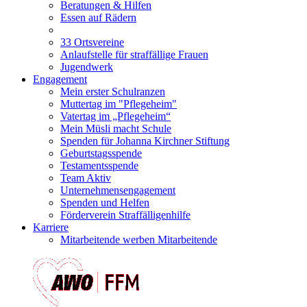
Beratungen & Hilfen
Essen auf Rädern
33 Ortsvereine
Anlaufstelle für straffällige Frauen
Jugendwerk
Engagement
Mein erster Schulranzen
Muttertag im "Pflegeheim"
Vatertag im „Pflegeheim“
Mein Müsli macht Schule
Spenden für Johanna Kirchner Stiftung
Geburtstagsspende
Testamentsspende
Team Aktiv
Unternehmensengagement
Spenden und Helfen
Förderverein Straffälligenhilfe
Karriere
Mitarbeitende werben Mitarbeitende