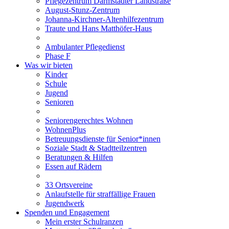
Pflegezentrum Darmstädter Landstraße
August-Stunz-Zentrum
Johanna-Kirchner-Altenhilfezentrum
Traute und Hans Matthöfer-Haus
Ambulanter Pflegedienst
Phase F
Was wir bieten
Kinder
Schule
Jugend
Senioren
Seniorengerechtes Wohnen
WohnenPlus
Betreuungsdienste für Senior*innen
Soziale Stadt & Stadtteilzentren
Beratungen & Hilfen
Essen auf Rädern
33 Ortsvereine
Anlaufstelle für straffällige Frauen
Jugendwerk
Spenden und Engagement
Mein erster Schulranzen