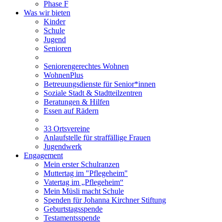
Phase F
Was wir bieten
Kinder
Schule
Jugend
Senioren
Seniorengerechtes Wohnen
WohnenPlus
Betreuungsdienste für Senior*innen
Soziale Stadt & Stadtteilzentren
Beratungen & Hilfen
Essen auf Rädern
33 Ortsvereine
Anlaufstelle für straffällige Frauen
Jugendwerk
Engagement
Mein erster Schulranzen
Muttertag im "Pflegeheim"
Vatertag im „Pflegeheim“
Mein Müsli macht Schule
Spenden für Johanna Kirchner Stiftung
Geburtstagsspende
Testamentsspende