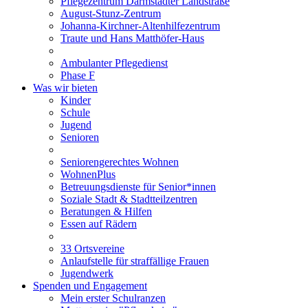
Pflegezentrum Darmstädter Landstraße
August-Stunz-Zentrum
Johanna-Kirchner-Altenhilfezentrum
Traute und Hans Matthöfer-Haus
Ambulanter Pflegedienst
Phase F
Was wir bieten
Kinder
Schule
Jugend
Senioren
Seniorengerechtes Wohnen
WohnenPlus
Betreuungsdienste für Senior*innen
Soziale Stadt & Stadtteilzentren
Beratungen & Hilfen
Essen auf Rädern
33 Ortsvereine
Anlaufstelle für straffällige Frauen
Jugendwerk
Spenden und Engagement
Mein erster Schulranzen