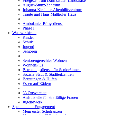
Pflegezentrum Darmstädter Landstraße
August-Stunz-Zentrum
Johanna-Kirchner-Altenhilfezentrum
Traute und Hans Matthöfer-Haus
Ambulanter Pflegedienst
Phase F
Was wir bieten
Kinder
Schule
Jugend
Senioren
Seniorengerechtes Wohnen
WohnenPlus
Betreuungsdienste für Senior*innen
Soziale Stadt & Stadtteilzentren
Beratungen & Hilfen
Essen auf Rädern
33 Ortsvereine
Anlaufstelle für straffällige Frauen
Jugendwerk
Spenden und Engagement
Mein erster Schulranzen