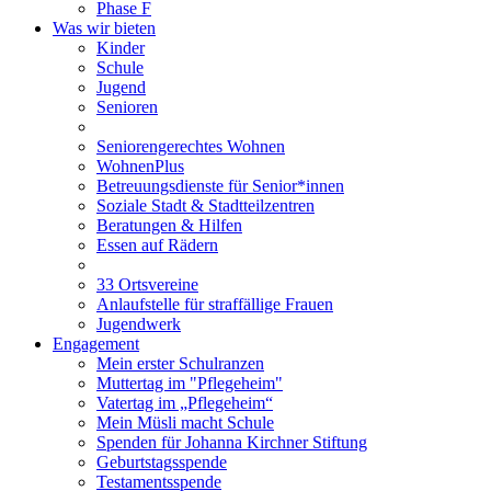
Phase F
Was wir bieten
Kinder
Schule
Jugend
Senioren
Seniorengerechtes Wohnen
WohnenPlus
Betreuungsdienste für Senior*innen
Soziale Stadt & Stadtteilzentren
Beratungen & Hilfen
Essen auf Rädern
33 Ortsvereine
Anlaufstelle für straffällige Frauen
Jugendwerk
Engagement
Mein erster Schulranzen
Muttertag im "Pflegeheim"
Vatertag im „Pflegeheim“
Mein Müsli macht Schule
Spenden für Johanna Kirchner Stiftung
Geburtstagsspende
Testamentsspende