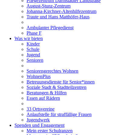
Pflegezentrum Darmstädter Landstraße
August-Stunz-Zentrum
Johanna-Kirchner-Altenhilfezentrum
Traute und Hans Matthöfer-Haus
Ambulanter Pflegedienst
Phase F
Was wir bieten
Kinder
Schule
Jugend
Senioren
Seniorengerechtes Wohnen
WohnenPlus
Betreuungsdienste für Senior*innen
Soziale Stadt & Stadtteilzentren
Beratungen & Hilfen
Essen auf Rädern
33 Ortsvereine
Anlaufstelle für straffällige Frauen
Jugendwerk
Spenden und Engagement
Mein erster Schulranzen