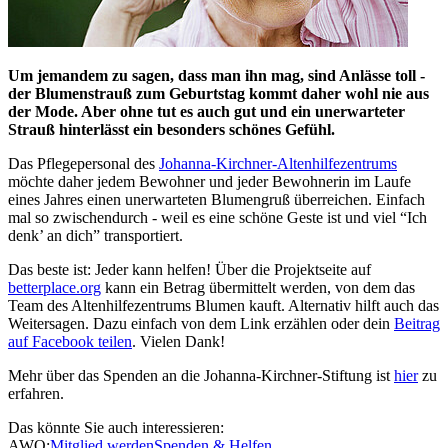
Um jemandem zu sagen, dass man ihn mag, sind Anlässe toll -
der Blumenstrauß zum Geburtstag kommt daher wohl nie aus
der Mode. Aber ohne tut es auch gut und ein unerwarteter
Strauß hinterlässt ein besonders schönes Gefühl.
Das Pflegepersonal des
Johanna-Kirchner-Altenhilfezentrums
möchte daher jedem Bewohner und jeder Bewohnerin im Laufe
eines Jahres einen unerwarteten Blumengruß überreichen. Einfach
mal so zwischendurch - weil es eine schöne Geste ist und viel “Ich
denk’ an dich” transportiert.
Das beste ist: Jeder kann helfen! Über die Projektseite auf
betterplace.org
kann ein Betrag übermittelt werden, von dem das
Team des Altenhilfezentrums Blumen kauft. Alternativ hilft auch das
Weitersagen. Dazu einfach von dem Link erzählen oder dein
Beitrag
auf Facebook teilen
. Vielen Dank!
Mehr über das Spenden an die Johanna-Kirchner-Stiftung ist
hier
zu
erfahren.
Das könnte Sie auch interessieren:
AWO:
Mitglied werden
Spenden & Helfen