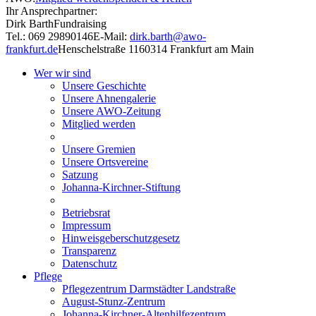
Ihr Ansprechpartner:
Dirk Barth
Fundraising
Tel.: 069 29890146
E-Mail:
dirk.barth@awo-
frankfurt.de
Henschelstraße 11
60314 Frankfurt am Main
Wer wir sind
Unsere Geschichte
Unsere Ahnengalerie
Unsere AWO-Zeitung
Mitglied werden
Unsere Gremien
Unsere Ortsvereine
Satzung
Johanna-Kirchner-Stiftung
Betriebsrat
Impressum
Hinweisgeberschutzgesetz
Transparenz
Datenschutz
Pflege
Pflegezentrum Darmstädter Landstraße
August-Stunz-Zentrum
Johanna-Kirchner-Altenhilfezentrum