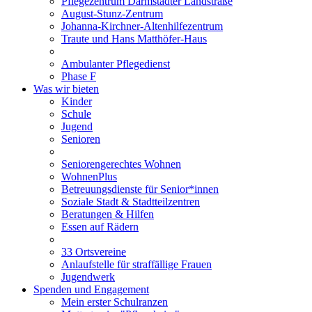
Pflegezentrum Darmstädter Landstraße
August-Stunz-Zentrum
Johanna-Kirchner-Altenhilfezentrum
Traute und Hans Matthöfer-Haus
Ambulanter Pflegedienst
Phase F
Was wir bieten
Kinder
Schule
Jugend
Senioren
Seniorengerechtes Wohnen
WohnenPlus
Betreuungsdienste für Senior*innen
Soziale Stadt & Stadtteilzentren
Beratungen & Hilfen
Essen auf Rädern
33 Ortsvereine
Anlaufstelle für straffällige Frauen
Jugendwerk
Spenden und Engagement
Mein erster Schulranzen