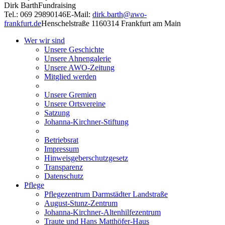
Dirk Barth
Fundraising
Tel.: 069 29890146
E-Mail:
dirk.barth@awo-
frankfurt.de
Henschelstraße 11
60314 Frankfurt am Main
Wer wir sind
Unsere Geschichte
Unsere Ahnengalerie
Unsere AWO-Zeitung
Mitglied werden
Unsere Gremien
Unsere Ortsvereine
Satzung
Johanna-Kirchner-Stiftung
Betriebsrat
Impressum
Hinweisgeberschutzgesetz
Transparenz
Datenschutz
Pflege
Pflegezentrum Darmstädter Landstraße
August-Stunz-Zentrum
Johanna-Kirchner-Altenhilfezentrum
Traute und Hans Matthöfer-Haus