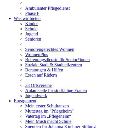
Ambulanter Pflegedienst
Phase F
Was wir bieten
Kinder
Schule
Jugend
Senioren
Seniorengerechtes Wohnen
WohnenPlus
Betreuungsdienste für Senior*innen
Soziale Stadt & Stadtteilzentren
Beratungen & Hilfen
Essen auf Rädern
33 Ortsvereine
Anlaufstelle für straffällige Frauen
Jugendwerk
Engagement
Mein erster Schulranzen
Muttertag im "Pflegeheim"
Vatertag im „Pflegeheim“
Mein Müsli macht Schule
Spenden für Johanna Kirchner Stiftung