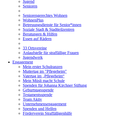
Jugend
Senioren
Seniorengerechtes Wohnen
WohnenPlus
Betreuungsdienste für Senior*innen
Soziale Stadt & Stadtteilzentren
Beratungen & Hilfen
Essen auf Rädern
33 Ortsvereine
Anlaufstelle für straffällige Frauen
Jugendwerk
Engagement
Mein erster Schulranzen
Muttertag im "Pflegeheim"
Vatertag im „Pflegeheim“
Mein Müsli macht Schule
Spenden für Johanna Kirchner Stiftung
Geburtstagsspende
Testamentsspende
Team Aktiv
Unternehmensengagement
Spenden und Helfen
Förderverein Straffälligenhilfe