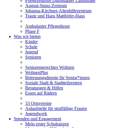
Pflegezentrum Darmstädter Landstraße
August-Stunz-Zentrum
Johanna-Kirchner-Altenhilfezentrum
Traute und Hans Matthöfer-Haus
Ambulanter Pflegedienst
Phase F
Was wir bieten
Kinder
Schule
Jugend
Senioren
Seniorengerechtes Wohnen
WohnenPlus
Betreuungsdienste für Senior*innen
Soziale Stadt & Stadtteilzentren
Beratungen & Hilfen
Essen auf Rädern
33 Ortsvereine
Anlaufstelle für straffällige Frauen
Jugendwerk
Spenden und Engagement
Mein erster Schulranzen