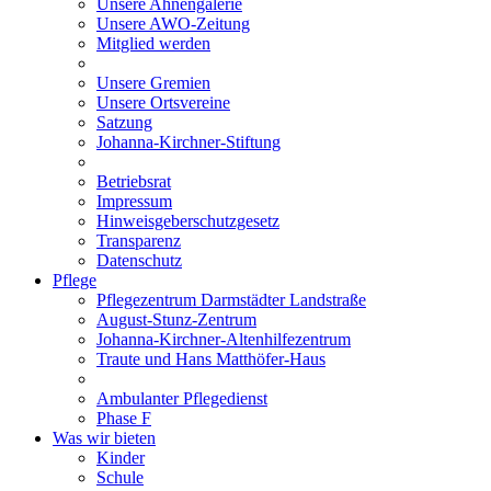
Unsere Ahnengalerie
Unsere AWO-Zeitung
Mitglied werden
Unsere Gremien
Unsere Ortsvereine
Satzung
Johanna-Kirchner-Stiftung
Betriebsrat
Impressum
Hinweisgeberschutzgesetz
Transparenz
Datenschutz
Pflege
Pflegezentrum Darmstädter Landstraße
August-Stunz-Zentrum
Johanna-Kirchner-Altenhilfezentrum
Traute und Hans Matthöfer-Haus
Ambulanter Pflegedienst
Phase F
Was wir bieten
Kinder
Schule