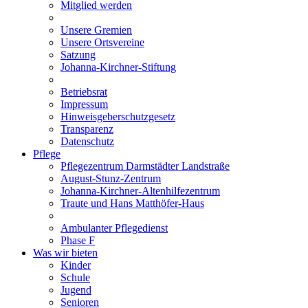
Mitglied werden
Unsere Gremien
Unsere Ortsvereine
Satzung
Johanna-Kirchner-Stiftung
Betriebsrat
Impressum
Hinweisgeberschutzgesetz
Transparenz
Datenschutz
Pflege
Pflegezentrum Darmstädter Landstraße
August-Stunz-Zentrum
Johanna-Kirchner-Altenhilfezentrum
Traute und Hans Matthöfer-Haus
Ambulanter Pflegedienst
Phase F
Was wir bieten
Kinder
Schule
Jugend
Senioren