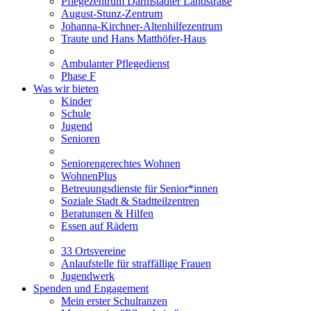
Pflegezentrum Darmstädter Landstraße
August-Stunz-Zentrum
Johanna-Kirchner-Altenhilfezentrum
Traute und Hans Matthöfer-Haus
Ambulanter Pflegedienst
Phase F
Was wir bieten
Kinder
Schule
Jugend
Senioren
Seniorengerechtes Wohnen
WohnenPlus
Betreuungsdienste für Senior*innen
Soziale Stadt & Stadtteilzentren
Beratungen & Hilfen
Essen auf Rädern
33 Ortsvereine
Anlaufstelle für straffällige Frauen
Jugendwerk
Spenden und Engagement
Mein erster Schulranzen