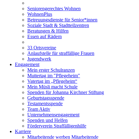
Seniorengerechtes Wohnen
WohnenPlus
Betreuungsdienste für Senior*innen
Soziale Stadt & Stadtteilzentren
Beratungen & Hilfen
Essen auf Rädern
33 Ortsvereine
Anlaufstelle für straffällige Frauen
Jugendwerk
Engagement
Mein erster Schulranzen
Muttertag im "Pflegeheim"
Vatertag im „Pflegeheim“
Mein Müsli macht Schule
Spenden für Johanna Kirchner Stiftung
Geburtstagsspende
Testamentsspende
Team Aktiv
Unternehmensengagement
Spenden und Helfen
Förderverein Straffälligenhilfe
Karriere
Mitarbeitende werben Mitarbeitende