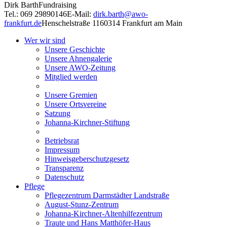
Dirk Barth
Fundraising
Tel.: 069 29890146
E-Mail:
dirk.barth@awo-
frankfurt.de
Henschelstraße 11
60314 Frankfurt am Main
Wer wir sind
Unsere Geschichte
Unsere Ahnengalerie
Unsere AWO-Zeitung
Mitglied werden
Unsere Gremien
Unsere Ortsvereine
Satzung
Johanna-Kirchner-Stiftung
Betriebsrat
Impressum
Hinweisgeberschutzgesetz
Transparenz
Datenschutz
Pflege
Pflegezentrum Darmstädter Landstraße
August-Stunz-Zentrum
Johanna-Kirchner-Altenhilfezentrum
Traute und Hans Matthöfer-Haus