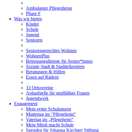
Ambulanter Pflegedienst
Phase F
Was wir bieten
Kinder
Schule
Jugend
Senioren
Seniorengerechtes Wohnen
WohnenPlus
Betreuungsdienste für Senior*innen
Soziale Stadt & Stadtteilzentren
Beratungen & Hilfen
Essen auf Rädern
33 Ortsvereine
Anlaufstelle für straffällige Frauen
Jugendwerk
Engagement
Mein erster Schulranzen
Muttertag im "Pflegeheim"
Vatertag im „Pflegeheim“
Mein Müsli macht Schule
Spenden für Johanna Kirchner Stiftung