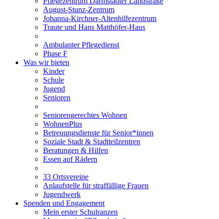
Pflegezentrum Darmstädter Landstraße
August-Stunz-Zentrum
Johanna-Kirchner-Altenhilfezentrum
Traute und Hans Matthöfer-Haus
Ambulanter Pflegedienst
Phase F
Was wir bieten
Kinder
Schule
Jugend
Senioren
Seniorengerechtes Wohnen
WohnenPlus
Betreuungsdienste für Senior*innen
Soziale Stadt & Stadtteilzentren
Beratungen & Hilfen
Essen auf Rädern
33 Ortsvereine
Anlaufstelle für straffällige Frauen
Jugendwerk
Spenden und Engagement
Mein erster Schulranzen