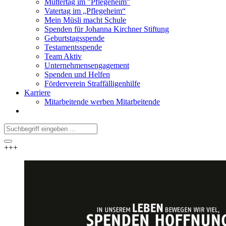
Muttertag im "Pflegeheim"
Vatertag im „Pflegeheim“
Mein Müsli macht Schule
Spenden für Johanna Kirchner Stiftung
Geburtstagsspende
Testamentsspende
Team Aktiv
Unternehmensengagement
Spenden und Helfen
Förderverein Straffälligenhilfe
Karriere
Mitarbeitende werben Mitarbeitende
+++