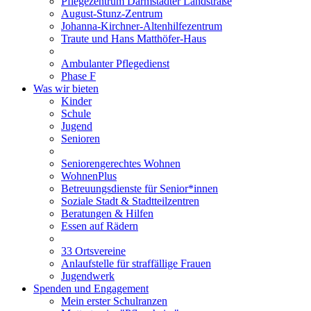
Pflegezentrum Darmstädter Landstraße
August-Stunz-Zentrum
Johanna-Kirchner-Altenhilfezentrum
Traute und Hans Matthöfer-Haus
Ambulanter Pflegedienst
Phase F
Was wir bieten
Kinder
Schule
Jugend
Senioren
Seniorengerechtes Wohnen
WohnenPlus
Betreuungsdienste für Senior*innen
Soziale Stadt & Stadtteilzentren
Beratungen & Hilfen
Essen auf Rädern
33 Ortsvereine
Anlaufstelle für straffällige Frauen
Jugendwerk
Spenden und Engagement
Mein erster Schulranzen