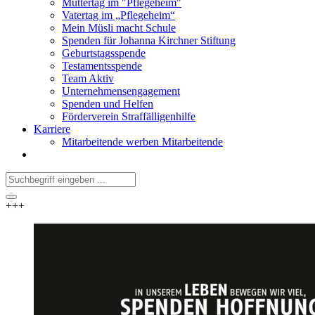
Muttertag im "Pflegeheim"
Vatertag im „Pflegeheim“
Mein Müsli macht Schule
Spenden für Johanna Kirchner Stiftung
Geburtstagsspende
Testamentsspende
Team Aktiv
Unternehmensengagement
Spenden und Helfen
Förderverein Straffälligenhilfe
Karriere
Mitarbeitende werben Mitarbeitende
+++