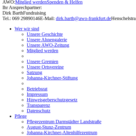
AWO:
Mitglied werden
Spenden & Helfen
Ihr Ansprechpartner:
Dirk Barth
Fundraising
Tel.: 069 29890146
E-Mail:
dirk.barth@awo-frankfurt.de
Henschelstra
Wer wir sind
Unsere Geschichte
Unsere Ahnengalerie
Unsere AWO-Zeitung
Mitglied werden
Unsere Gremien
Unsere Ortsvereine
Satzung
Johanna-Kirchner-Stiftung
Betriebsrat
Impressum
Hinweisgeberschutzgesetz
Transparenz
Datenschutz
Pflege
Pflegezentrum Darmstädter Landstraße
August-Stunz-Zentrum
Johanna-Kirchner-Altenhilfezentrum