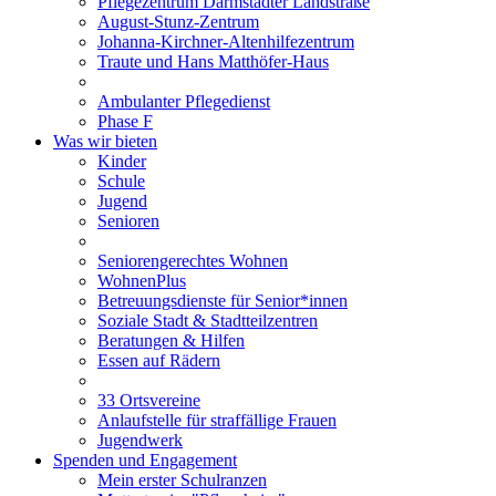
Pflegezentrum Darmstädter Landstraße
August-Stunz-Zentrum
Johanna-Kirchner-Altenhilfezentrum
Traute und Hans Matthöfer-Haus
Ambulanter Pflegedienst
Phase F
Was wir bieten
Kinder
Schule
Jugend
Senioren
Seniorengerechtes Wohnen
WohnenPlus
Betreuungsdienste für Senior*innen
Soziale Stadt & Stadtteilzentren
Beratungen & Hilfen
Essen auf Rädern
33 Ortsvereine
Anlaufstelle für straffällige Frauen
Jugendwerk
Spenden und Engagement
Mein erster Schulranzen