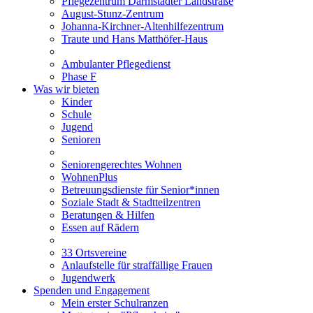
Pflegezentrum Darmstädter Landstraße
August-Stunz-Zentrum
Johanna-Kirchner-Altenhilfezentrum
Traute und Hans Matthöfer-Haus
Ambulanter Pflegedienst
Phase F
Was wir bieten
Kinder
Schule
Jugend
Senioren
Seniorengerechtes Wohnen
WohnenPlus
Betreuungsdienste für Senior*innen
Soziale Stadt & Stadtteilzentren
Beratungen & Hilfen
Essen auf Rädern
33 Ortsvereine
Anlaufstelle für straffällige Frauen
Jugendwerk
Spenden und Engagement
Mein erster Schulranzen