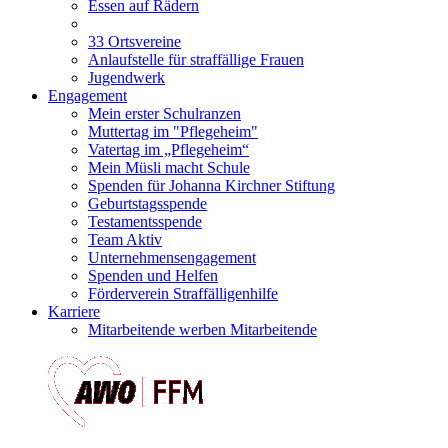
Essen auf Rädern
33 Ortsvereine
Anlaufstelle für straffällige Frauen
Jugendwerk
Engagement
Mein erster Schulranzen
Muttertag im "Pflegeheim"
Vatertag im „Pflegeheim“
Mein Müsli macht Schule
Spenden für Johanna Kirchner Stiftung
Geburtstagsspende
Testamentsspende
Team Aktiv
Unternehmensengagement
Spenden und Helfen
Förderverein Straffälligenhilfe
Karriere
Mitarbeitende werben Mitarbeitende