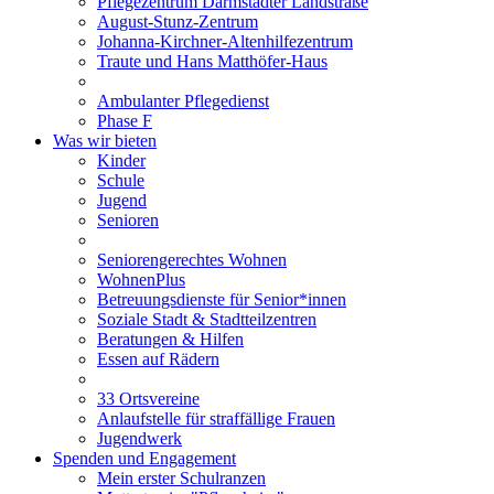
Pflegezentrum Darmstädter Landstraße
August-Stunz-Zentrum
Johanna-Kirchner-Altenhilfezentrum
Traute und Hans Matthöfer-Haus
Ambulanter Pflegedienst
Phase F
Was wir bieten
Kinder
Schule
Jugend
Senioren
Seniorengerechtes Wohnen
WohnenPlus
Betreuungsdienste für Senior*innen
Soziale Stadt & Stadtteilzentren
Beratungen & Hilfen
Essen auf Rädern
33 Ortsvereine
Anlaufstelle für straffällige Frauen
Jugendwerk
Spenden und Engagement
Mein erster Schulranzen