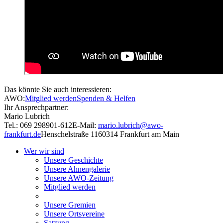
Das könnte Sie auch interessieren:
AWO:
Mitglied werden
Spenden & Helfen
Ihr Ansprechpartner:
Mario Lubrich
Tel.: 069 298901-612
E-Mail:
mario.lubrich@awo-
frankfurt.de
Henschelstraße 11
60314 Frankfurt am Main
Wer wir sind
Unsere Geschichte
Unsere Ahnengalerie
Unsere AWO-Zeitung
Mitglied werden
Unsere Gremien
Unsere Ortsvereine
Satzung