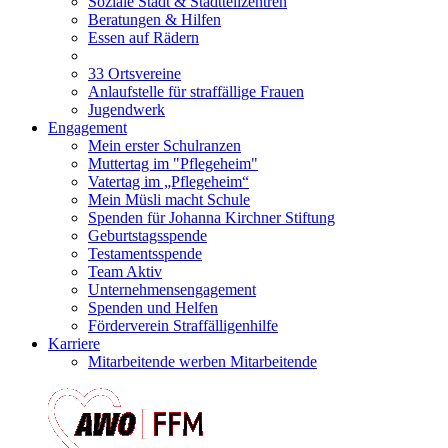
Soziale Stadt & Stadtteilzentren
Beratungen & Hilfen
Essen auf Rädern
33 Ortsvereine
Anlaufstelle für straffällige Frauen
Jugendwerk
Engagement
Mein erster Schulranzen
Muttertag im "Pflegeheim"
Vatertag im „Pflegeheim“
Mein Müsli macht Schule
Spenden für Johanna Kirchner Stiftung
Geburtstagsspende
Testamentsspende
Team Aktiv
Unternehmensengagement
Spenden und Helfen
Förderverein Straffälligenhilfe
Karriere
Mitarbeitende werben Mitarbeitende