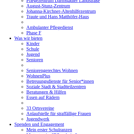
Pflegezentrum Darmstädter Landstraße
August-Stunz-Zentrum
Johanna-Kirchner-Altenhilfezentrum
Traute und Hans Matthöfer-Haus
Ambulanter Pflegedienst
Phase F
Was wir bieten
Kinder
Schule
Jugend
Senioren
Seniorengerechtes Wohnen
WohnenPlus
Betreuungsdienste für Senior*innen
Soziale Stadt & Stadtteilzentren
Beratungen & Hilfen
Essen auf Rädern
33 Ortsvereine
Anlaufstelle für straffällige Frauen
Jugendwerk
Spenden und Engagement
Mein erster Schulranzen