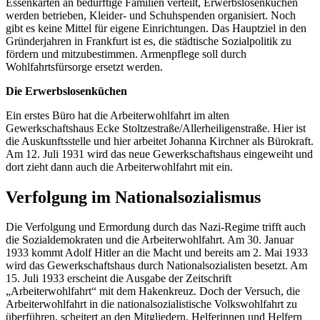
Essenkarten an bedürftige Familien verteilt, Erwerbslosenküchen
werden betrieben, Kleider- und Schuhspenden organisiert. Noch
gibt es keine Mittel für eigene Einrichtungen. Das Hauptziel in den
Gründerjahren in Frankfurt ist es, die städtische Sozialpolitik zu
fördern und mitzubestimmen. Armenpflege soll durch
Wohlfahrtsfürsorge ersetzt werden.
Die Erwerbslosenküchen
Ein erstes Büro hat die Arbeiterwohlfahrt im alten
Gewerkschaftshaus Ecke Stoltzestraße/Allerheiligenstraße. Hier ist
die Auskunftsstelle und hier arbeitet Johanna Kirchner als Bürokraft.
Am 12. Juli 1931 wird das neue Gewerkschaftshaus eingeweiht und
dort zieht dann auch die Arbeiterwohlfahrt mit ein.
Verfolgung im Nationalsozialismus
Die Verfolgung und Ermordung durch das Nazi-Regime trifft auch
die Sozialdemokraten und die Arbeiterwohlfahrt. Am 30. Januar
1933 kommt Adolf Hitler an die Macht und bereits am 2. Mai 1933
wird das Gewerkschaftshaus durch Nationalsozialisten besetzt. Am
15. Juli 1933 erscheint die Ausgabe der Zeitschrift
„Arbeiterwohlfahrt“ mit dem Hakenkreuz. Doch der Versuch, die
Arbeiterwohlfahrt in die nationalsozialistische Volkswohlfahrt zu
überführen, scheitert an den Mitgliedern, Helferinnen und Helfern