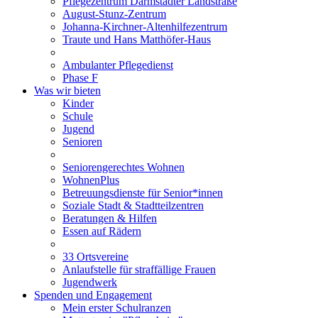
Pflegezentrum Darmstädter Landstraße
August-Stunz-Zentrum
Johanna-Kirchner-Altenhilfezentrum
Traute und Hans Matthöfer-Haus
Ambulanter Pflegedienst
Phase F
Was wir bieten
Kinder
Schule
Jugend
Senioren
Seniorengerechtes Wohnen
WohnenPlus
Betreuungsdienste für Senior*innen
Soziale Stadt & Stadtteilzentren
Beratungen & Hilfen
Essen auf Rädern
33 Ortsvereine
Anlaufstelle für straffällige Frauen
Jugendwerk
Spenden und Engagement
Mein erster Schulranzen