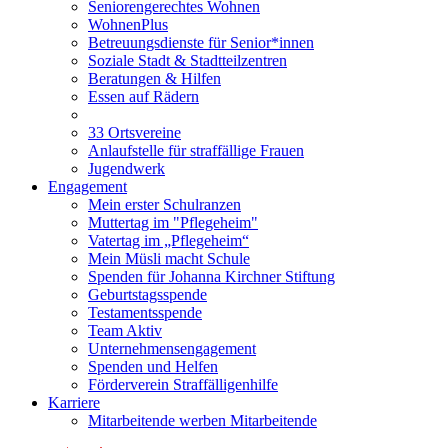
Seniorengerechtes Wohnen
WohnenPlus
Betreuungsdienste für Senior*innen
Soziale Stadt & Stadtteilzentren
Beratungen & Hilfen
Essen auf Rädern
33 Ortsvereine
Anlaufstelle für straffällige Frauen
Jugendwerk
Engagement
Mein erster Schulranzen
Muttertag im "Pflegeheim"
Vatertag im „Pflegeheim“
Mein Müsli macht Schule
Spenden für Johanna Kirchner Stiftung
Geburtstagsspende
Testamentsspende
Team Aktiv
Unternehmensengagement
Spenden und Helfen
Förderverein Straffälligenhilfe
Karriere
Mitarbeitende werben Mitarbeitende