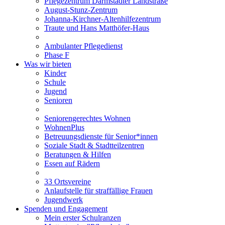
Pflegezentrum Darmstädter Landstraße
August-Stunz-Zentrum
Johanna-Kirchner-Altenhilfezentrum
Traute und Hans Matthöfer-Haus
Ambulanter Pflegedienst
Phase F
Was wir bieten
Kinder
Schule
Jugend
Senioren
Seniorengerechtes Wohnen
WohnenPlus
Betreuungsdienste für Senior*innen
Soziale Stadt & Stadtteilzentren
Beratungen & Hilfen
Essen auf Rädern
33 Ortsvereine
Anlaufstelle für straffällige Frauen
Jugendwerk
Spenden und Engagement
Mein erster Schulranzen