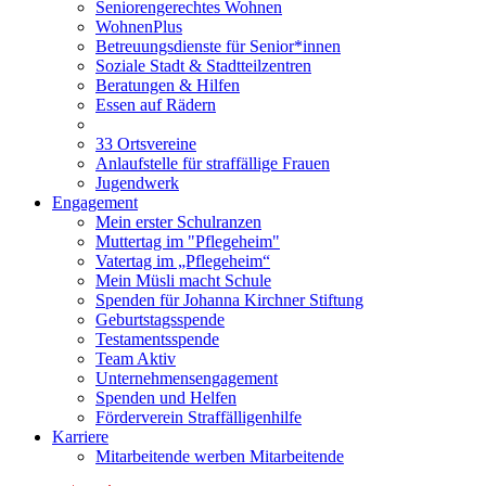
Seniorengerechtes Wohnen
WohnenPlus
Betreuungsdienste für Senior*innen
Soziale Stadt & Stadtteilzentren
Beratungen & Hilfen
Essen auf Rädern
33 Ortsvereine
Anlaufstelle für straffällige Frauen
Jugendwerk
Engagement
Mein erster Schulranzen
Muttertag im "Pflegeheim"
Vatertag im „Pflegeheim“
Mein Müsli macht Schule
Spenden für Johanna Kirchner Stiftung
Geburtstagsspende
Testamentsspende
Team Aktiv
Unternehmensengagement
Spenden und Helfen
Förderverein Straffälligenhilfe
Karriere
Mitarbeitende werben Mitarbeitende