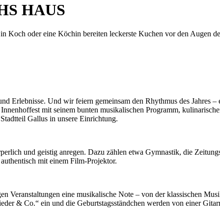
HS HAUS
 Ein Koch oder eine Köchin bereiten leckerste Kuchen vor den Augen d
n und Erlebnisse. Und wir feiern gemeinsam den Rhythmus des Jahres –
r Innenhoffest mit seinem bunten musikalischen Programm, kulinarische
adtteil Gallus in unsere Einrichtung.
 körperlich und geistig anregen. Dazu zählen etwa Gymnastik, die Zeit
authentisch mit einem Film-Projektor.
en Veranstaltungen eine musikalische Note – von der klassischen Musi
er & Co.“ ein und die Geburtstagsständchen werden von einer Gitarre