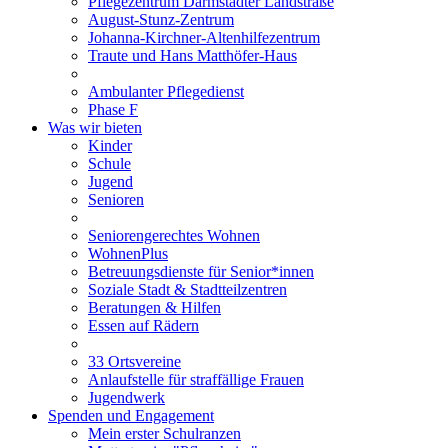
Pflegezentrum Darmstädter Landstraße
August-Stunz-Zentrum
Johanna-Kirchner-Altenhilfezentrum
Traute und Hans Matthöfer-Haus
Ambulanter Pflegedienst
Phase F
Was wir bieten
Kinder
Schule
Jugend
Senioren
Seniorengerechtes Wohnen
WohnenPlus
Betreuungsdienste für Senior*innen
Soziale Stadt & Stadtteilzentren
Beratungen & Hilfen
Essen auf Rädern
33 Ortsvereine
Anlaufstelle für straffällige Frauen
Jugendwerk
Spenden und Engagement
Mein erster Schulranzen