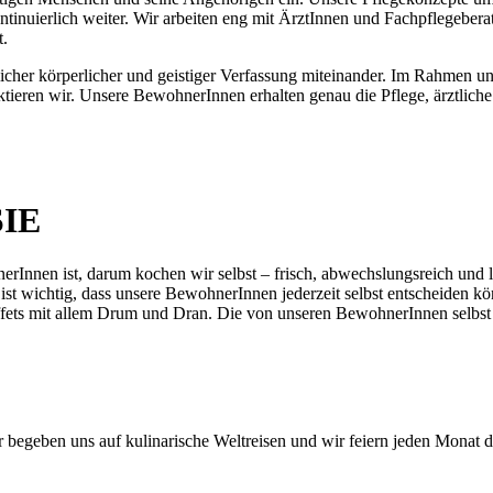
kontinuierlich weiter. Wir arbeiten eng mit ÄrztInnen und Fachpflegeb
t.
er körperlicher und geistiger Verfassung miteinander. Im Rahmen unseres
ktieren wir. Unsere BewohnerInnen erhalten genau die Pflege, ärztlich
IE
rInnen ist, darum kochen wir selbst – frisch, abwechslungsreich und l
t wichtig, dass unsere BewohnerInnen jederzeit selbst entscheiden kö
 Buffets mit allem Drum und Dran. Die von unseren BewohnerInnen selb
begeben uns auf kulinarische Weltreisen und wir feiern jeden Monat die