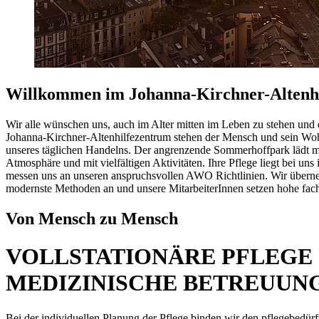
Willkommen im Johanna-Kirchner-Altenh
Wir alle wünschen uns, auch im Alter mitten im Leben zu stehen und 
Johanna-Kirchner-Altenhilfezentrum stehen der Mensch und sein Wohlb
unseres täglichen Handelns. Der angrenzende Sommerhoffpark lädt mit
Atmosphäre und mit vielfältigen Aktivitäten. Ihre Pflege liegt bei u
messen uns an unseren anspruchsvollen AWO Richtlinien. Wir übern
modernste Methoden an und unsere MitarbeiterInnen setzen hohe fachl
Von Mensch zu Mensch
VOLLSTATIONÄRE PFLEGE
MEDIZINISCHE BETREUUN
Bei der individuellen Planung der Pflege binden wir den pflegebedür