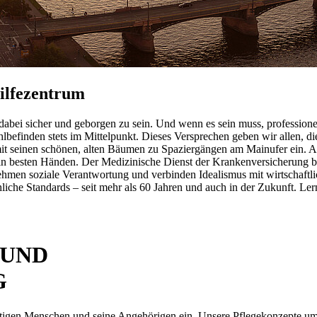
ilfezentrum
dabei sicher und geborgen zu sein. Und wenn es sein muss, profession
efinden stets im Mittelpunkt. Dieses Versprechen geben wir allen, die
 seinen schönen, alten Bäumen zu Spaziergängen am Mainufer ein. Auch
ns in besten Händen. Der Medizinische Dienst der Krankenversicherung b
ehmen soziale Verantwortung und verbinden Idealismus mit wirtschaf
iche Standards – seit mehr als 60 Jahren und auch in der Zukunft. Le
 UND
G
ftigen Menschen und seine Angehörigen ein. Unsere Pflegekonzepte umfa