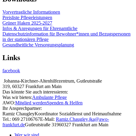
Vorvertragliche Informationen
Preisliste Pflegeleistungen
Grüner Haken 2025-2027
Infos & Anregungen für Ehrenamtliche
Datenschutzinformation für Bewohner*innen und Bezugspersonen
in der stationären Pflege
Gesundheitliche Versorgungsplanung
Links
facebook
Johanna-Kirchner-Altenhilfezentrum, Gutleutstraße
319, 60327 Frankfurt am Main
Das könnte Sie auch interessieren:
Was wir bieten:
Ambulante Pflege
AWO:
Mitglied werden
Spenden & Helfen
Ihr Ansprechpartner:
Ramiz Chaugley
Koordinator Sozialdienst und Heimaufnahme
Tel.: 069 27106767
E-Mail:
Ramiz.Chaugley.jka@awo-
frankfurt.de
Gutleutstraße 319
60327 Frankfurt am Main
Wer wir sind