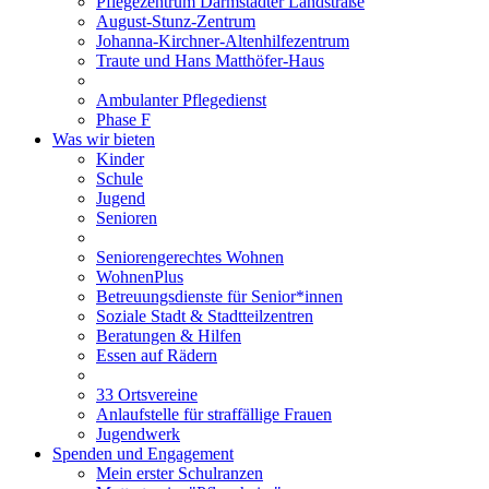
Pflegezentrum Darmstädter Landstraße
August-Stunz-Zentrum
Johanna-Kirchner-Altenhilfezentrum
Traute und Hans Matthöfer-Haus
Ambulanter Pflegedienst
Phase F
Was wir bieten
Kinder
Schule
Jugend
Senioren
Seniorengerechtes Wohnen
WohnenPlus
Betreuungsdienste für Senior*innen
Soziale Stadt & Stadtteilzentren
Beratungen & Hilfen
Essen auf Rädern
33 Ortsvereine
Anlaufstelle für straffällige Frauen
Jugendwerk
Spenden und Engagement
Mein erster Schulranzen