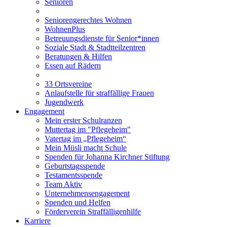
Senioren
Seniorengerechtes Wohnen
WohnenPlus
Betreuungsdienste für Senior*innen
Soziale Stadt & Stadtteilzentren
Beratungen & Hilfen
Essen auf Rädern
33 Ortsvereine
Anlaufstelle für straffällige Frauen
Jugendwerk
Engagement
Mein erster Schulranzen
Muttertag im "Pflegeheim"
Vatertag im „Pflegeheim“
Mein Müsli macht Schule
Spenden für Johanna Kirchner Stiftung
Geburtstagsspende
Testamentsspende
Team Aktiv
Unternehmensengagement
Spenden und Helfen
Förderverein Straffälligenhilfe
Karriere