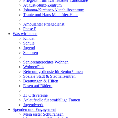
Pflegezentrum Darmstädter Landstraße
August-Stunz-Zentrum
Johanna-Kirchner-Altenhilfezentrum
Traute und Hans Matthöfer-Haus
Ambulanter Pflegedienst
Phase F
Was wir bieten
Kinder
Schule
Jugend
Senioren
Seniorengerechtes Wohnen
WohnenPlus
Betreuungsdienste für Senior*innen
Soziale Stadt & Stadtteilzentren
Beratungen & Hilfen
Essen auf Rädern
33 Ortsvereine
Anlaufstelle für straffällige Frauen
Jugendwerk
Spenden und Engagement
Mein erster Schulranzen